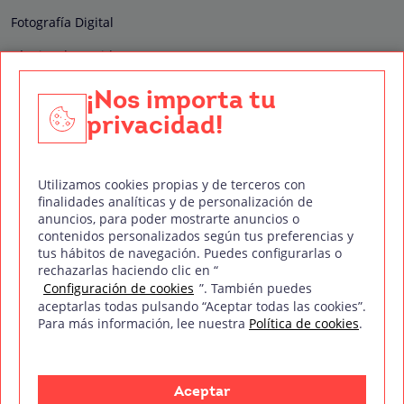
Fotografía Digital
Técnico de Sonido
Edición y Postproducción de Vídeo
¡Nos importa tu
privacidad!
Nuestros sellos de calidad
Utilizamos cookies propias y de terceros con
finalidades analíticas y de personalización de
anuncios, para poder mostrarte anuncios o
contenidos personalizados según tus preferencias y
Síguenos en Redes Sociales
tus hábitos de navegación. Puedes configurarlas o
rechazarlas haciendo clic en “
Configuración de cookies
”. También puedes
aceptarlas todas pulsando “Aceptar todas las cookies”.
Para más información, lee nuestra
Política de cookies
.
Política de privacidad
Política de cookies
Aviso legal
Mapa del sitio
Treintaycinco PT
mm
Copyright © Treintaycinco
2026
Aceptar