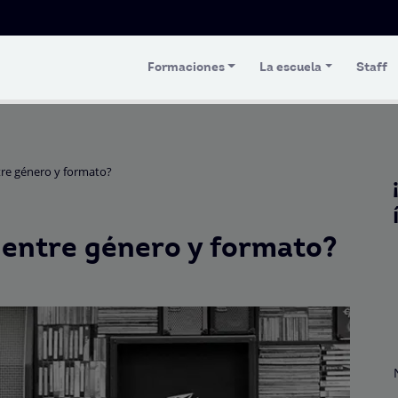
Formaciones
La escuela
Staff
ntre género y formato?
a entre género y formato?