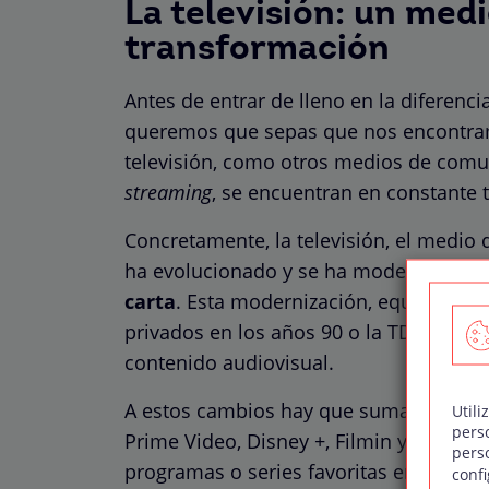
La televisión: un med
transformación
Antes de entrar de lleno en la diferenc
queremos que sepas que nos encontra
televisión, como otros medios de comun
streaming
, se encuentran en constante
Concretamente, la televisión, el medio 
ha evolucionado y se ha modernizado gr
carta
. Esta modernización, equiparable 
privados en los años 90 o la TDT, ha p
contenido audiovisual.
A estos cambios hay que sumar las nu
Utili
pers
Prime Video, Disney +, Filmin y un largo
pers
programas o series favoritas en cualqu
confi