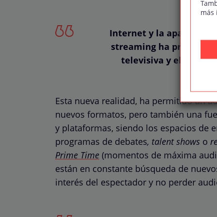
Tamb
más 
Internet y la aparición 
streaming ha propiciado
televisiva y el entret
Esta nueva realidad, ha permitido un a
nuevos formatos, pero también una fue
y plataformas, siendo los espacios de e
programas de debates
, talent shows
o
r
Prime Time
(momentos de máxima audien
están en constante búsqueda de nuev
interés del espectador y no perder audi