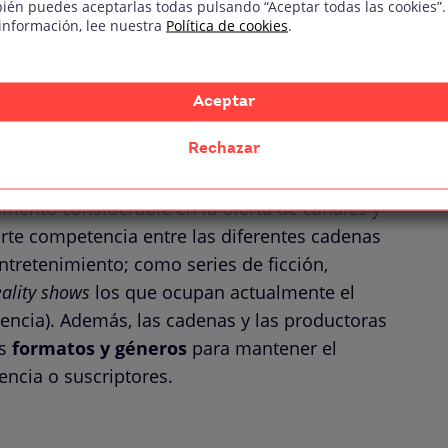
ién puedes aceptarlas todas pulsando “Aceptar todas las cookies”.
información, lee nuestra
Política de cookies
.
de nuevas plataformas en
 un amento en la oferta
Aceptar
enimiento en el hogar.
Rechazar
umento considerable en la oferta de canales y
rte competencia entre las diferentes cadenas
ntretenimiento; como series de ficción,
eality shows
los que ocupan actualmente el
cia). Además, las cadenas y las productoras
os
formatos y géneros
para mantener el
encia o suscriptores.