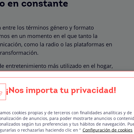
io en constante
ia entre los términos género y formato
mos en un momento en el que tanto la
icación, como la radio o las plataformas en
 transformación.
de entretenimiento más utilizado en el hogar,
acias a internet y
la nueva televisión a la
a la aparición de los canales de televisión
¡Nos importa tu privacidad!
rovocado un cambio radical en el consumo de
evas plataformas en
streaming
(Netflix, HBO,
zamos cookies propias y de terceros con finalidades analíticas y de
onalización de anuncios, para poder mostrarte anuncios o conteni
 etc.), que nos permite disfrutar de nuestros
onalizados según tus preferencias y tus hábitos de navegación. Pu
ier momento y en cualquier lugar.
gurarlas o rechazarlas haciendo clic en “
Configuración de cookies