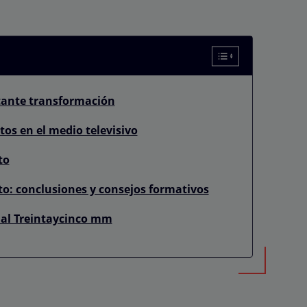
stante transformación
tos en el medio televisivo
to
to: conclusiones y consejos formativos
ual Treintaycinco mm