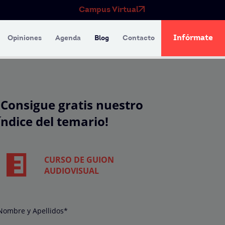
Campus Virtual
Infórmate
Opiniones
Agenda
Blog
Contacto
¡Consigue gratis nuestro
índice del temario!
CURSO DE GUION
AUDIOVISUAL
Nombre y Apellidos*