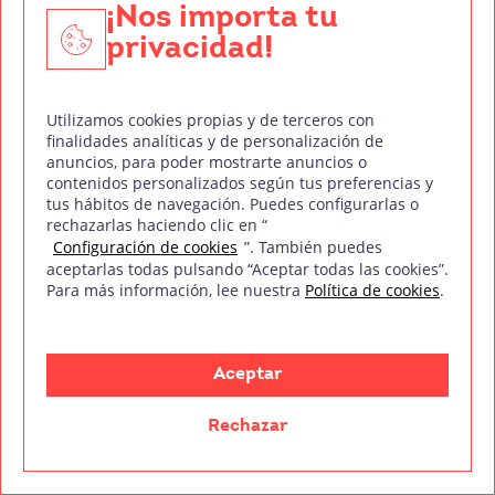
¡Nos importa tu
privacidad!
Utilizamos cookies propias y de terceros con
Si eres de los que se queda mirando la mesa de mezclas
finalidades analíticas y de personalización de
anuncios, para poder mostrarte anuncios o
en un concierto en lugar de al cantante,
contenidos personalizados según tus preferencias y
tus hábitos de navegación. Puedes configurarlas o
Leer más
rechazarlas haciendo clic en “
Configuración de cookies
”. También puedes
aceptarlas todas pulsando “Aceptar todas las cookies”.
Para más información, lee nuestra
Política de cookies
.
Aceptar
Rechazar