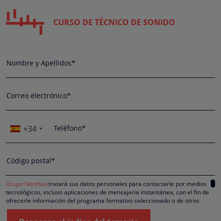
CURSO DE TÉCNICO DE SONIDO
Nombre y Apellidos*
Correo electrónico*
+34
Teléfono*
Código postal*
Grupo Northius
tratará sus datos personales para contactarle por medios
tecnológicos, incluso aplicaciones de mensajería instantánea, con el fin de
ofrecerle información del programa formativo seleccionado o de otros
directamente relacionados con el interés manifestado y, en su caso, para
tramitar la contratación correspondiente. Compartiremos su solicitud con las