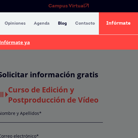
Campus Virtual
Infórmate
Opiniones
Agenda
Blog
Contacto
Infórmate ya
Solicitar información gratis
Curso de Edición y
Postproducción de Vídeo
Nombre y Apellidos*
Correo electrónico*