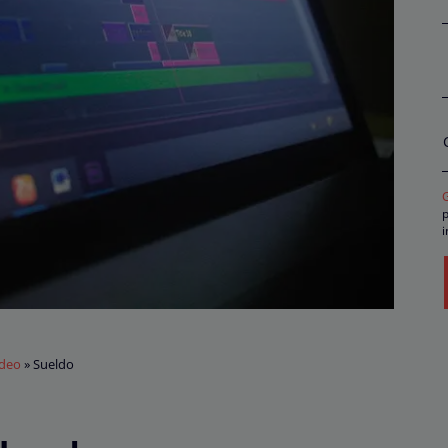
p
i
p
r
t
s
c
d
r
ídeo
»
Sueldo
o
P