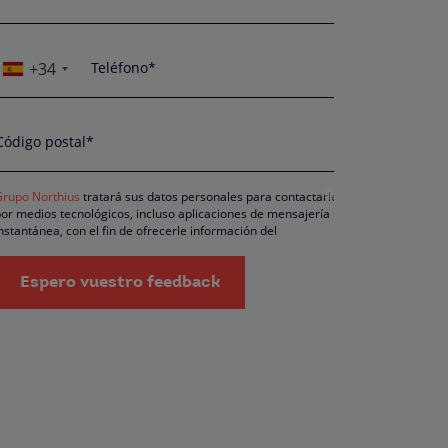
+34
Teléfono*
Código postal*
Grupo Northius
tratará sus datos personales para contactarle
or medios tecnológicos, incluso aplicaciones de mensajería
nstantánea, con el fin de ofrecerle información del
rograma formativo seleccionado o de otros directamente
elacionados con el interés manifestado y, en su caso, para
ramitar la contratación correspondiente. Compartiremos su
Espero vuestro feedback
olicitud con las empresas que conforman el
Grupo Northius
, ,
on el objeto de que estas puedan hacerle llegar la mejor oferta
e productos y servicios de acuerdo a su petición. Quedan
econocidos los derechos de acceso, rectificación, supresión,
posición, limitación, tal y como se explica en la
Política de
rivacidad
.