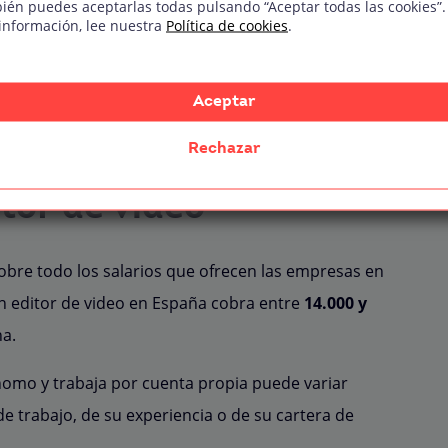
ién puedes aceptarlas todas pulsando “Aceptar todas las cookies”.
información, lee nuestra
Política de cookies
.
Descargar temario
Aceptar
Rechazar
tor de video
obre todo los salarios que ofrecen las empresas en
 editor de video en España cobra entre
14.000 y
na.
ónomo y trabaja por cuenta propia puede variar
trabajo, de su experiencia o de su cartera de