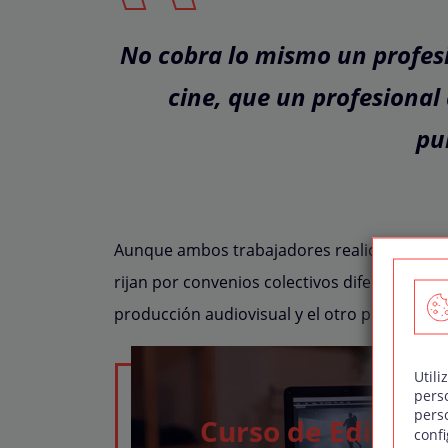
No cobra lo mismo un profes
cine, que un profesional
pu
Aunque ambos trabajadores realicen tareas 
rijan por convenios colectivos diferentes; un
producción audiovisual y el otro por el Conv
Utili
pers
pers
Curso de Edición 
confi