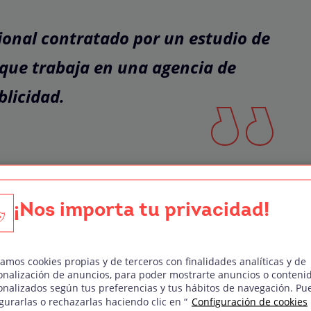
ional contratado por un estudio de
 que trabaja en una agencia de
blicidad.
similares lo más probable es que sus salarios se
o por el Convenio colectivo de la industria de la
¡Nos importa tu privacidad!
enio colectivo del sector de empresas de publicidad.
zamos cookies propias y de terceros con finalidades analíticas y de
Consigue el temario gratis del
onalización de anuncios, para poder mostrarte anuncios o conteni
onalizados según tus preferencias y tus hábitos de navegación. Pu
y Postproducción de Vídeo
gurarlas o rechazarlas haciendo clic en “
Configuración de cookies