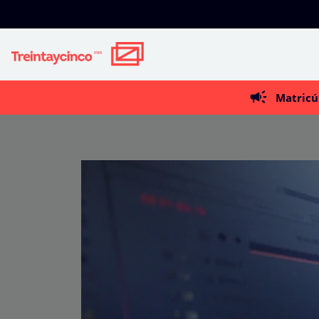
Matricú