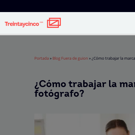
Portada
»
Blog Fuera de guion
»
¿Cómo trabajar la marca
¿Cómo trabajar la ma
fotógrafo?