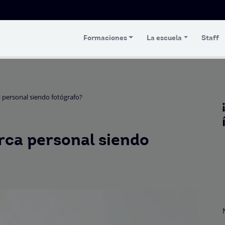
Formaciones
La escuela
Staff
 personal siendo fotógrafo?
rca personal siendo