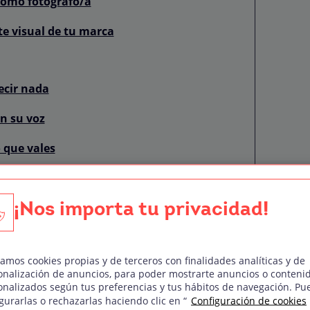
 como fotógrafo/a
te visual de tu marca
ecir nada
en su voz
 que vales
sí que aprovéchalo
¡Nos importa tu privacidad!
zamos cookies propias y de terceros con finalidades analíticas y de
qué es y qué no es una
onalización de anuncios, para poder mostrarte anuncios o conteni
onalizados según tus preferencias y tus hábitos de navegación. Pu
gurarlas o rechazarlas haciendo clic en “
Configuración de cookies