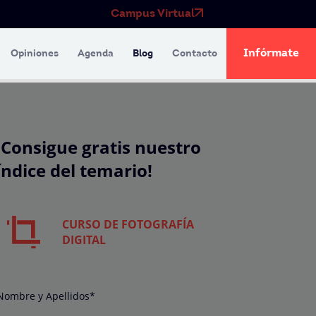
Campus Virtual
Infórmate
Opiniones
Agenda
Blog
Contacto
¡Consigue gratis nuestro
índice del temario!
CURSO DE FOTOGRAFÍA
DIGITAL
Nombre y Apellidos*