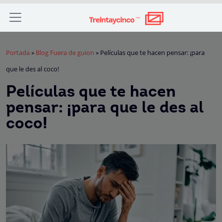
Portada
»
Blog Fuera de guion
»
Películas que te hacen pensar: ¡para
que le des al coco!
Películas que te hacen
pensar: ¡para que le des al
coco!