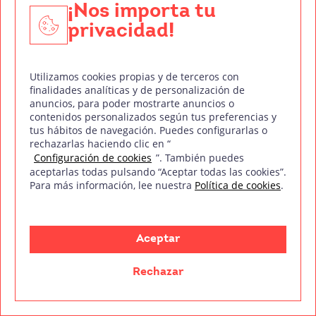
directamente relacionados con el interés manifestado y, en su caso, para
¡Nos importa tu
tramitar la contratación correspondiente. Compartiremos su solicitud con las
Descarga el índice del temario
privacidad!
empresas que conforman el
Grupo Northius
, con el objeto de que estas pued
hacerle llegar la mejor oferta de productos y servicios de acuerdo a su petició
Quedan reconocidos los derechos de acceso, rectificación, supresión,
oposición, limitación, tal y como se explica en la
Política de Privacidad
.
¡Un asesor se pondrá en contacto contigo lo antes posible!
Utilizamos cookies propias y de terceros con
finalidades analíticas y de personalización de
anuncios, para poder mostrarte anuncios o
contenidos personalizados según tus preferencias y
tus hábitos de navegación. Puedes configurarlas o
Fuera de guion
rechazarlas haciendo clic en “
Configuración de cookies
”. También puedes
Descubre toda la actualidad de la industria audiovisual
aceptarlas todas pulsando “Aceptar todas las cookies”.
Para más información, lee nuestra
Política de cookies
.
a golpe de clic
Aceptar
Rechazar