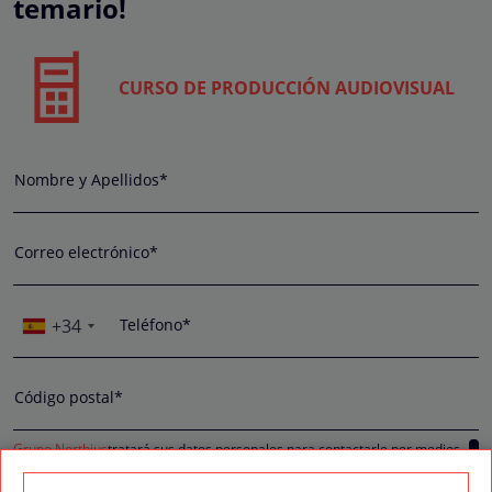
temario!
CURSO DE PRODUCCIÓN AUDIOVISUAL
Nombre y Apellidos*
Correo electrónico*
+34
Teléfono*
Código postal*
Grupo Northius
tratará sus datos personales para contactarle por medios
tecnológicos, incluso aplicaciones de mensajería instantánea, con el fin de
ofrecerle información del programa formativo seleccionado o de otros