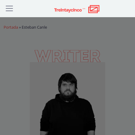
Portada
»
Esteban Canle