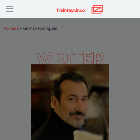
Portada
»
Xerman Rodriguez