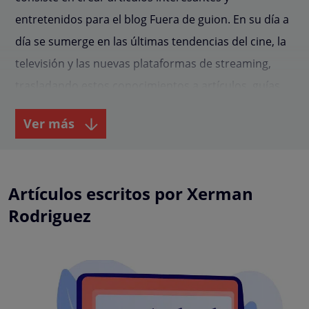
entretenidos para el blog Fuera de guion. En su día a
día se sumerge en las últimas tendencias del cine, la
televisión y las nuevas plataformas de streaming,
trasladando estos conocimientos a artículos, guías,
análisis y reportajes que aportan valor tanto a
Ver más
profesionales como a aficionados del medio.
A través de un tono informativo pero accesible,
desarrolla contenidos que abarcan desde tutoriales
Artículos escritos por Xerman
técnicos hasta listados de las mejores películas de un
Rodriguez
género determinado, además de entrevistas con
figuras reconocidas y consejos para quienes dan sus
primeros pasos en el mundo audiovisual. Su objetivo
es actuar como puente entre la teoría y la práctica,