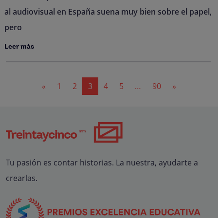
al audiovisual en España suena muy bien sobre el papel,
pero
Leer más
Navegación
«
1
2
3
4
5
…
90
»
de
entradas
Tu pasión es contar historias. La nuestra, ayudarte a
crearlas.