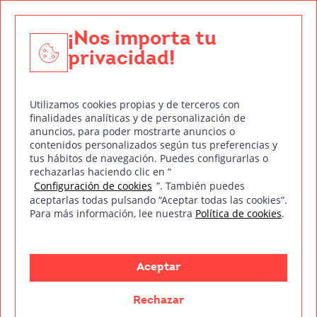
Técnico de Sonido
Edición y Postproducción de Vídeo
¡Nos importa tu
privacidad!
Nuestros sellos de calidad
Utilizamos cookies propias y de terceros con
finalidades analíticas y de personalización de
anuncios, para poder mostrarte anuncios o
contenidos personalizados según tus preferencias y
Síguenos en Redes Sociales
tus hábitos de navegación. Puedes configurarlas o
rechazarlas haciendo clic en “
Configuración de cookies
”. También puedes
aceptarlas todas pulsando “Aceptar todas las cookies”.
Para más información, lee nuestra
Política de cookies
.
Política de privacidad
Política de cookies
Aviso legal
Mapa del sitio
Treintaycinco PT
mm
Copyright © Treintaycinco
2026
Aceptar
Rechazar