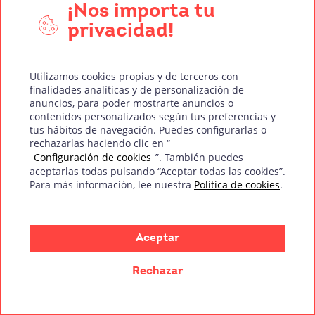
¡Nos importa tu
Canal ético
privacidad!
Formaciones
Utilizamos cookies propias y de terceros con
Doblaje
finalidades analíticas y de personalización de
anuncios, para poder mostrarte anuncios o
DJ y Producción Musical
contenidos personalizados según tus preferencias y
tus hábitos de navegación. Puedes configurarlas o
Diseño Gráfico
rechazarlas haciendo clic en “
Configuración de cookies
”. También puedes
Fotografía Digital
aceptarlas todas pulsando “Aceptar todas las cookies”.
Para más información, lee nuestra
Política de cookies
.
Técnico de Sonido
Edición y Postproducción de Vídeo
Aceptar
Nuestros sellos de calidad
Rechazar