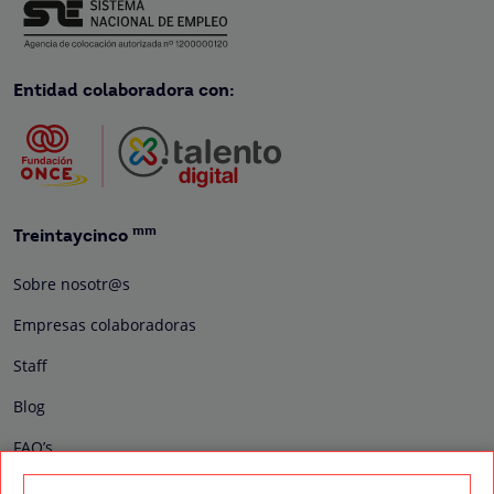
Entidad colaboradora con:
mm
Treintaycinco
Sobre nosotr@s
Empresas colaboradoras
Staff
Blog
FAQ’s
Contacto