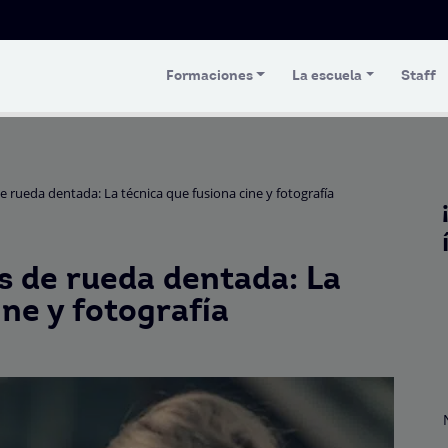
Formaciones
La escuela
Staff
e rueda dentada: La técnica que fusiona cine y fotografía
s de rueda dentada: La
ine y fotografía