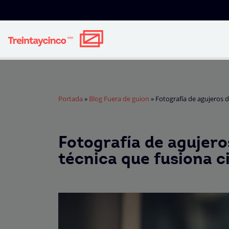
Portada
»
Blog Fuera de guion
»
Fotografía de agujeros d
Fotografía de agujero
técnica que fusiona c