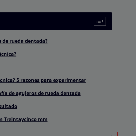
os de rueda dentada?
écnica?
écnica? 5 razones para experimentar
fía de agujeros de rueda dentada
esultado
on Treintaycinco mm