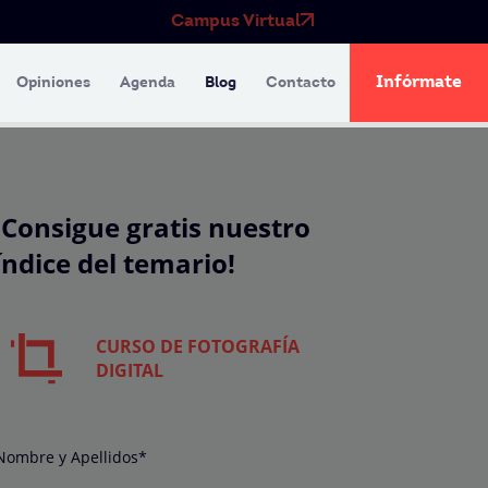
Campus Virtual
Infórmate
Opiniones
Agenda
Blog
Contacto
¡Consigue gratis nuestro
índice del temario!
CURSO DE FOTOGRAFÍA
DIGITAL
Nombre y Apellidos*