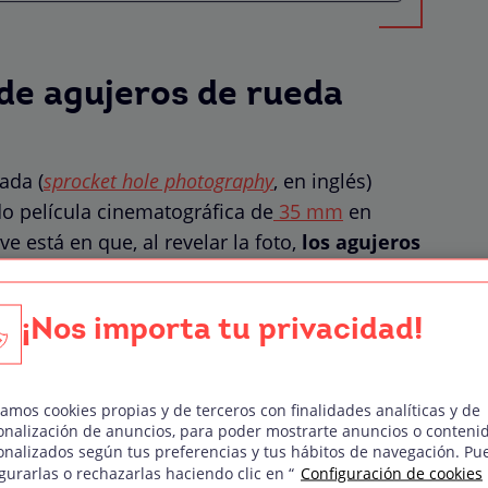
 de agujeros de rueda
ada (
sprocket hole photography
, en inglés)
do película cinematográfica de
35 mm
en
e está en que, al revelar la foto,
los agujeros
eños círculos alineados en los bordes)
to con números de secuencia y otras texturas.
¡Nos importa tu privacidad!
una elección artística que rescata la estética
e romper las reglas tradicionales de la
ine y la imagen fija
.
zamos cookies propias y de terceros con finalidades analíticas y de
onalización de anuncios, para poder mostrarte anuncios o conteni
onalizados según tus preferencias y tus hábitos de navegación. Pu
gurarlas o rechazarlas haciendo clic en “
Configuración de cookies