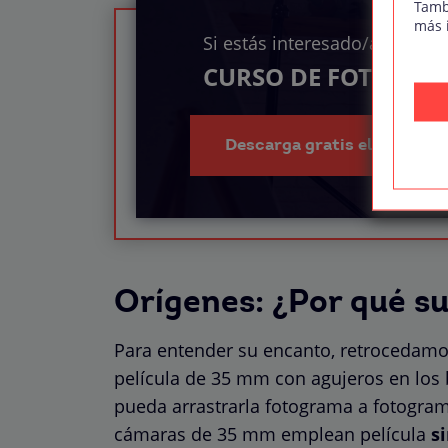
Tamb
más 
Si estás interesado/a en el
CURSO DE FOTOGRAF
Descarga gratis el índice d
Orígenes: ¿Por qué su
Para entender su encanto, retrocedamo
película de 35 mm con agujeros en los
pueda arrastrarla fotograma a fotograma
cámaras de 35 mm emplean película
s