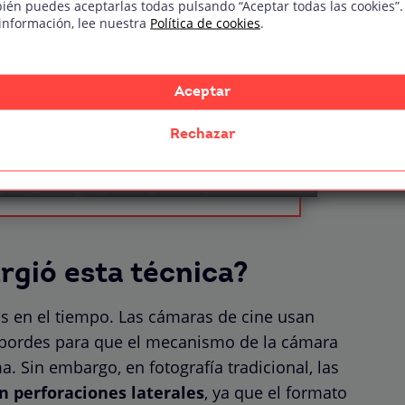
ién puedes aceptarlas todas pulsando “Aceptar todas las cookies”.
información, lee nuestra
Política de cookies
.
ÍA DIGITAL
Aceptar
el temario
Rechazar
rgió esta técnica?
s en el tiempo. Las cámaras de cine usan
 bordes para que el mecanismo de la cámara
. Sin embargo, en fotografía tradicional, las
in perforaciones laterales
, ya que el formato