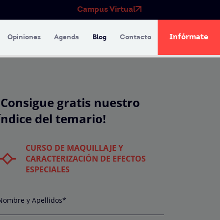
Campus Virtual
Infórmate
Opiniones
Agenda
Blog
Contacto
¡Consigue gratis nuestro
índice del temario!
CURSO DE MAQUILLAJE Y
CARACTERIZACIÓN DE EFECTOS
ESPECIALES
Nombre y Apellidos*