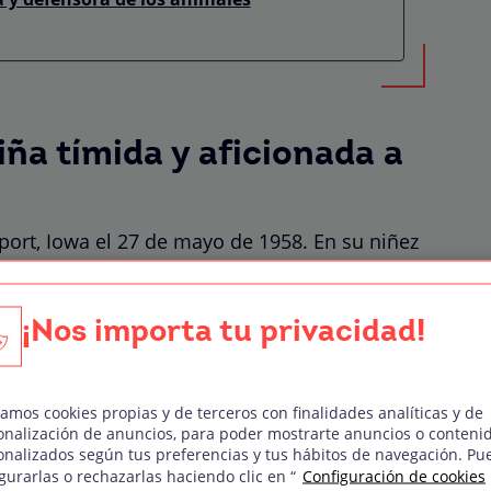
iña tímida y aficionada a
ort, Iowa el 27 de mayo de 1958. En su niñez
series de misterio. Quigley disfrutaba con sus
Twilight Zone” (En los límites de la realidad) y
¡Nos importa tu privacidad!
cock. También mostraba interés por la
midez, soñaba con ser modelo y actriz.
zamos cookies propias y de terceros con finalidades analíticas y de
onalización de anuncios, para poder mostrarte anuncios o conteni
onalizados según tus preferencias y tus hábitos de navegación. Pu
gurarlas o rechazarlas haciendo clic en “
Configuración de cookies