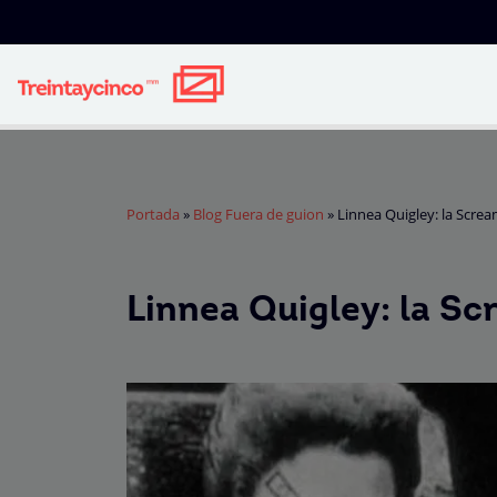
Portada
»
Blog Fuera de guion
»
Linnea Quigley: la Scre
Linnea Quigley: la S