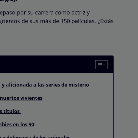
epaso por su carrera como actriz y
entos de sus más de 150 películas. ¿Estás
y aficionada a las series de misterio
muertos vivientes
s títulos
bies en los 90
a y defensora de los animales