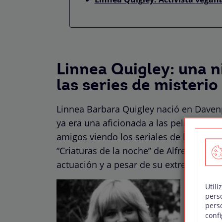
Linnea Quigley: una n
las series de misterio
Linnea Barbara Quigley nació en Davenp
ya era una aficionada a las películas y 
amigos viendo los seriales de la época: “
“Criaturas de la noche” de Alfred Hitch
actuación y a pesar de su extremada ti
Utili
pers
pers
confi