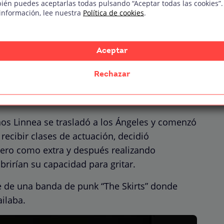
ién puedes aceptarlas todas pulsando “Aceptar todas las cookies”.
información, lee nuestra
Política de cookies
.
Aceptar
Rechazar
años Linnea se trasladó a los Ángeles y comenzó
ecibir clases de actuación, decidió
mero como extra y después realizando
irían su capacidad para gritar.
e de una banda de punk “The Skirts” donde
ailaba.