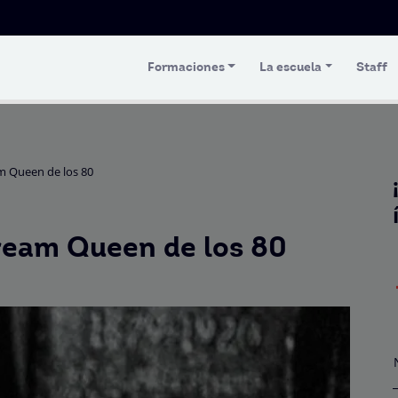
Formaciones
La escuela
Staff
am Queen de los 80
cream Queen de los 80