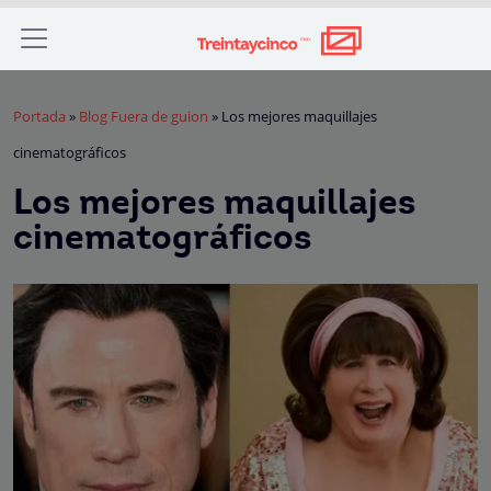
Portada
»
Blog Fuera de guion
»
Los mejores maquillajes
cinematográficos
Los mejores maquillajes
cinematográficos