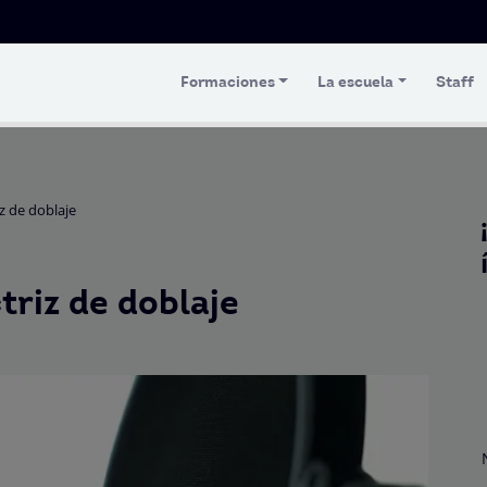
Formaciones
La escuela
Staff
z de doblaje
riz de doblaje