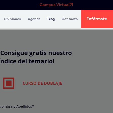
Campus Virtual
Infórmate
Opiniones
Agenda
Blog
Contacto
¡Consigue gratis nuestro
índice del temario!
CURSO DE DOBLAJE
Nombre y Apellidos*