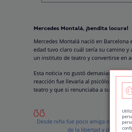
Mercedes Montalá, ¡bendita locura!
Mercedes Montalá nació en Barcelona 
edad tuvo claro cuál sería su camino y 
un instituto de teatro y convertirse en ac
Esta noticia no gustó demasiado en su 
reacción fue llevarla al psicólogo. Pero
teatro y que si renunciaba a su vocació
Utili
pers
Desde niña fue poco amiga del estudi
pers
confi
de la libertad y de vivir a