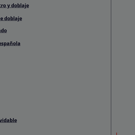
ro y doblaje
e doblaje
ado
española
vidable