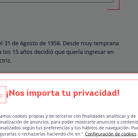
el 31 de Agosto de 1958. Desde muy temprana
a los 15 años decidió que quería ingresar en
triz.
casa, sobre todo a su padre y su primera
 ella tenía muy claro que quería dedicarse al
¡Nos importa tu privacidad!
n, una parte de sí misma moriría.
zamos cookies propias y de terceros con finalidades analíticas y de
onalización de anuncios, para poder mostrarte anuncios o conteni
o, si una apasionada
onalizados según tus preferencias y tus hábitos de navegación. Pu
gurarlas o rechazarlas haciendo clic en “
Configuración de cookies
venturas.