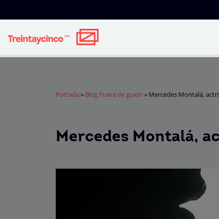
Portada
»
Blog Fuera de guion
»
Mercedes Montalá, actri
Mercedes Montalá, act