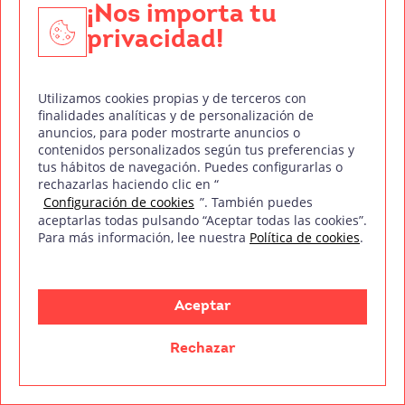
¡Nos importa tu
privacidad!
Utilizamos cookies propias y de terceros con
finalidades analíticas y de personalización de
anuncios, para poder mostrarte anuncios o
contenidos personalizados según tus preferencias y
tus hábitos de navegación. Puedes configurarlas o
rechazarlas haciendo clic en “
Configuración de cookies
”. También puedes
Decidir cuánto cobrar como fotógrafo es una de las
aceptarlas todas pulsando “Aceptar todas las cookies”.
preguntas más complicadas cuando estás empezando.
Para más información, lee nuestra
Política de cookies
.
No es tan simple como
Leer más
Aceptar
Rechazar