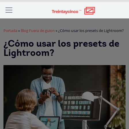
Portada
»
Blog Fuera de guion
»
¿Cómo usar los presets de Lightroom?
¿Cómo usar los presets de
Lightroom?