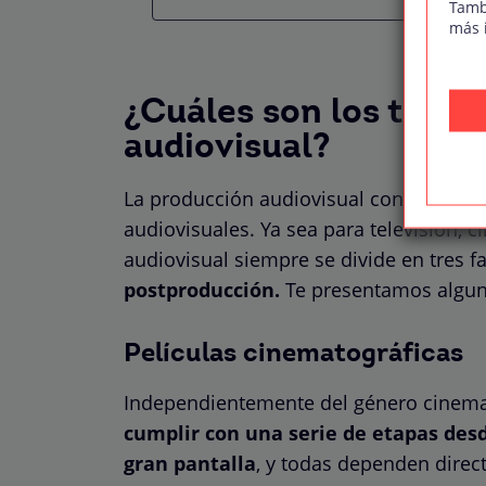
Tamb
más 
¿Cuáles son los tipos
audiovisual?
La producción audiovisual consiste en 
audiovisuales. Ya sea para televisión, c
audiovisual siempre se divide en tres f
postproducción.
Te presentamos algun
Películas cinematográficas
Independientemente del género cinemat
cumplir con una serie de etapas desde
gran pantalla
, y todas dependen dire