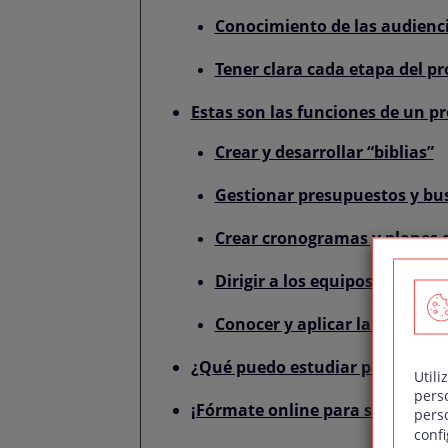
Conocimiento de las audienc
Tener clara cada etapa del p
Estas son las funciones de un p
Crear y desarrollar “biblias”
Gestionar presupuestos y bus
Crear cronogramas y planes 
Dirigir a los equipos y soluc
Conocer y aplicar la legislac
¿Qué puedo estudiar para traba
Utili
pers
¡Fórmate online para ser produc
pers
confi