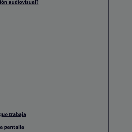
ción audiovisual?
que trabaja
la pantalla