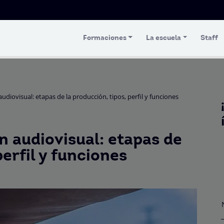
Formaciones
La escuela
Staff
diovisual: etapas de la producción, tipos, perfil y funciones
 audiovisual: etapas de
perfil y funciones