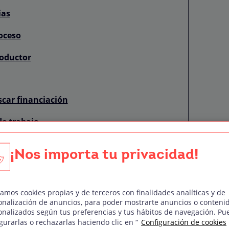
ias
roceso
roductor
car financiación
de trabajo
ionar problemas
¡Nos importa tu privacidad!
ión sobre propiedad intelectual
jar en una producción audiovisual?
zamos cookies propias y de terceros con finalidades analíticas y de
onalización de anuncios, para poder mostrarte anuncios o conteni
tor audiovisual!
onalizados según tus preferencias y tus hábitos de navegación. Pu
gurarlas o rechazarlas haciendo clic en “
Configuración de cookies