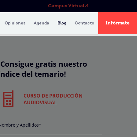
Campus Virtual
Infórmate
Opiniones
Agenda
Blog
Contacto
¡Consigue gratis nuestro
índice del temario!
CURSO DE PRODUCCIÓN
AUDIOVISUAL
Nombre y Apellidos*