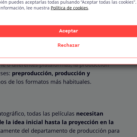
ién puedes aceptarlas todas pulsando “Aceptar todas las cookies”.
información, lee nuestra
Política de cookies
.
 de producción
Aceptar
Rechazar
la creación de un producto para los medios
ine o diferentes plataformas, la producción
ases:
preproducción, producción y
os de los formatos más habituales.
ográfico, todas las películas
necesitan
 la idea inicial hasta la proyección en la
ctamente del departamento de producción para