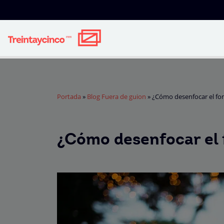
Portada
»
Blog Fuera de guion
»
¿Cómo desenfocar el fo
¿Cómo desenfocar el 