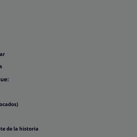
:
ar
s
que:
focados)
e de la historia