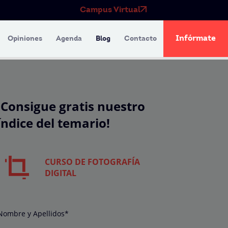
Campus Virtual
Infórmate
Opiniones
Agenda
Blog
Contacto
¡Consigue gratis nuestro
índice del temario!
CURSO DE FOTOGRAFÍA
DIGITAL
Nombre y Apellidos*