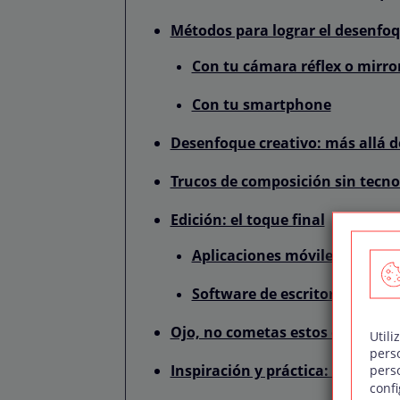
Métodos para lograr el desenfoq
Con tu cámara réflex o mirro
Con tu smartphone
Desenfoque creativo: más allá d
Trucos de composición sin tecno
Edición: el toque final
Aplicaciones móviles recom
Software de escritorio profes
Ojo, no cometas estos errores
Utili
pers
Inspiración y práctica: desarroll
pers
confi