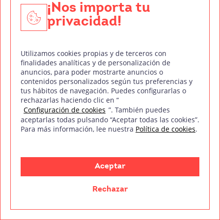
una visión global del negocio: aprendes a fondo
¡Nos importa tu
sobre guion, dirección, cómo financiar un
privacidad!
proyecto y cómo distribuirlo. Está pensado para
formar a los futuros jefes y directores de
Utilizamos cookies propias y de terceros con
producción.
finalidades analíticas y de personalización de
anuncios, para poder mostrarte anuncios o
Algunos programas, como el
Máster en
contenidos personalizados según tus preferencias y
tus hábitos de navegación. Puedes configurarlas o
Producción Audiovisual y Cinematografía
de
rechazarlas haciendo clic en “
Treintaycinco mm,
te ofrecen hasta 300 horas de
Configuración de cookies
”. También puedes
prácticas y un servicio de seguimiento con ofertas
aceptarlas todas pulsando “Aceptar todas las cookies”.
Para más información, lee nuestra
Política de cookies
.
de empleo.
Entonces, ¿merece la pena el esfuerzo?
Aceptar
Si te apasiona el cine, si eres una persona
Rechazar
organizada, resolutiva y te gusta la idea de
trabajar en equipo, la respuesta es un sí rotundo.