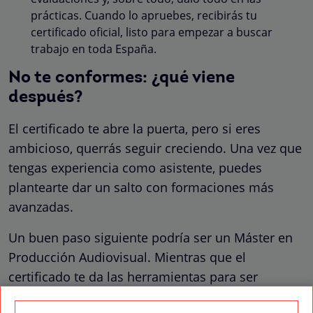
prácticas. Cuando lo apruebes, recibirás tu
certificado oficial, listo para empezar a buscar
trabajo en toda España.
No te conformes: ¿qué viene
después?
El certificado te abre la puerta, pero si eres
ambicioso, querrás seguir creciendo. Una vez que
tengas experiencia como asistente, puedes
plantearte dar un salto con formaciones más
avanzadas.
Un buen paso siguiente podría ser un Máster en
Producción Audiovisual. Mientras que el
certificado te da las herramientas para ser
asistente, un master te prepara para liderar. Te da