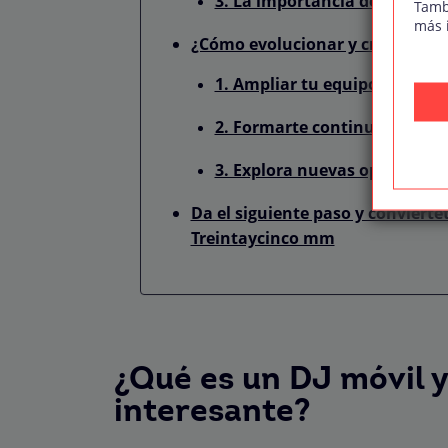
3. La importancia del sonido 
Tamb
más 
¿Cómo evolucionar y crecer com
1. Ampliar tu equipo: ¿Cuánd
2. Formarte continuamente: 
3. Explora nuevas oportunid
Da el siguiente paso y conviérte
Treintaycinco mm
¿Qué es un DJ móvil y
interesante?