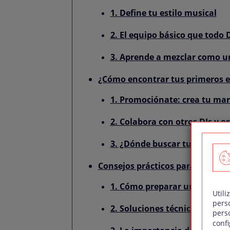
1. Define tu estilo musical
2. El equipo básico que todo 
3. Aprende a mezclar como u
¿Cómo encontrar tus primeros e
1. Promociónate: crea tu mar
2. Colabora con otros DJs y 
3. ¿Dónde buscar tus primer
Consejos prácticos para triunfa
1. Cómo preparar un setlist q
Utili
pers
2. Soluciones técnicas para 
pers
confi