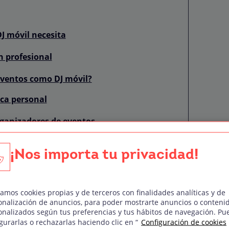
DJ móvil necesita
n profesional
ventos como DJ móvil?
ca personal
organizadores de eventos
os eventos?
¡Nos importa tu privacidad!
r en tus eventos como DJ móvil
ue conecte con el público
zamos cookies propias y de terceros con finalidades analíticas y de
onalización de anuncios, para poder mostrarte anuncios o conteni
eventos imprevistos
onalizados según tus preferencias y tus hábitos de navegación. Pu
gurarlas o rechazarlas haciendo clic en “
Configuración de cookies