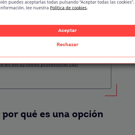
y la iluminación
ién puedes aceptarlas todas pulsando “Aceptar todas las cookies”.
información, lee nuestra
Política de cookies
.
o DJ móvil?
o y cómo invertir en nuevo material?
Aceptar
cursos y recursos
Rechazar
ades: producción musical y más
te en un DJ móvil profesional con
 por qué es una opción