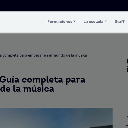
Formaciones
La escuela
Staff
ía completa para empezar en el mundo de la música
Guía completa para
de la música