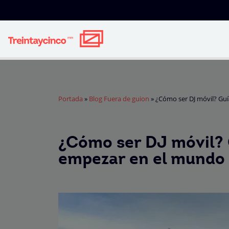
Portada
»
Blog Fuera de guion
»
¿Cómo ser DJ móvil? Gu
¿Cómo ser DJ móvil? 
empezar en el mundo 