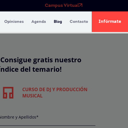
Campus Virtual
Infórmate
Opiniones
Agenda
Blog
Contacto
¡Consigue gratis nuestro
índice del temario!
CURSO DE DJ Y PRODUCCIÓN
MUSICAL
Nombre y Apellidos*