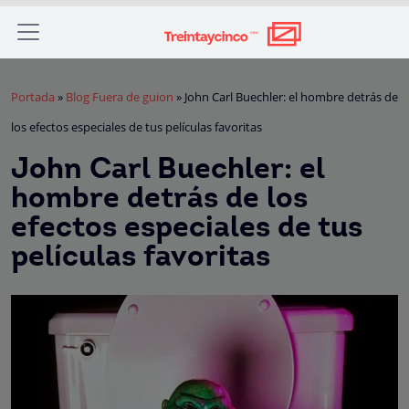
Portada
»
Blog Fuera de guion
»
John Carl Buechler: el hombre detrás de
los efectos especiales de tus películas favoritas
John Carl Buechler: el
hombre detrás de los
efectos especiales de tus
películas favoritas