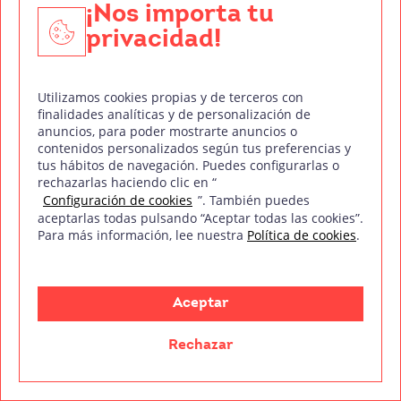
Tillinghast, trabajan en un experimento
¡Nos importa tu
sensacional: el Resonator. A través de la
privacidad!
estimulación de la glándula pineal quieren abrir
la mente para penetrar en un mundo paralelo
Utilizamos cookies propias y de terceros con
donde habitan seres que no podemos ver. Pero
finalidades analíticas y de personalización de
cuando el experimento tiene éxito, son atacados
anuncios, para poder mostrarte anuncios o
contenidos personalizados según tus preferencias y
por terribles formas de vida.
tus hábitos de navegación. Puedes configurarlas o
rechazarlas haciendo clic en “
Configuración de cookies
”. También puedes
aceptarlas todas pulsando “Aceptar todas las cookies”.
Para más información, lee nuestra
Política de cookies
.
Aceptar
Rechazar