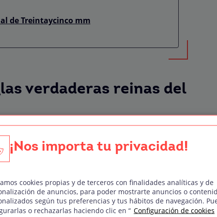
ual de Treintaycinco mm
las verdaderas reinas del
ns han dominado el arte del grito
y han
l cine de terror desde los albores del séptimo
¡Nos importa tu privacidad!
o un villano, con un enorme mostacho,
zamos cookies propias y de terceros con finalidades analíticas y de
 aunque en esa época la ausencia de sonido
onalización de anuncios, para poder mostrarte anuncios o conteni
onalizados según tus preferencias y tus hábitos de navegación. Pu
gritos de las damas, surgieron las primeras
gurarlas o rechazarlas haciendo clic en “
Configuración de cookies
ctimas indefensas.