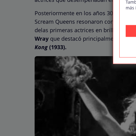
Tamb
más 
Posteriormente en los años 30, con la ll
Scream Queens resonaron con fuerza en 
delas primeras actrices en brillar en su
Wray
que destacó principalmente por s
Kong
(1933).