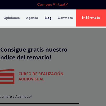
Campus Virtual
Infórmate
Opiniones
Agenda
Blog
Contacto
¡Consigue gratis nuestro
índice del temario!
CURSO DE REALIZACIÓN
AUDIOVISUAL
Nombre y Apellidos*