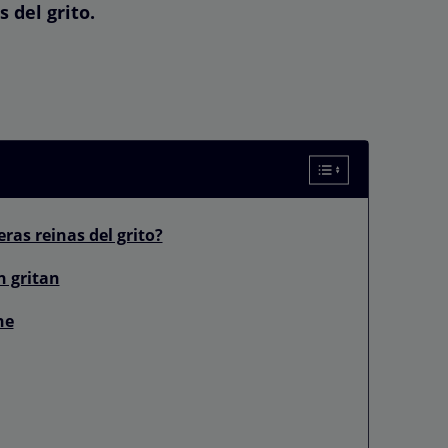
s del grito.
ras reinas del grito?
n gritan
ne