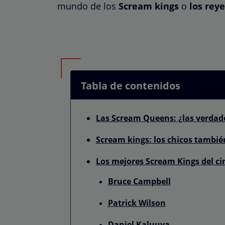
mundo de los
Scream kings
o
los reye
Tabla de contenidos
Las Scream Queens: ¿las verdade
Scream kings: los chicos tambié
Los mejores Scream Kings del ci
Bruce Campbell
Patrick Wilson
Daniel Kaluuya