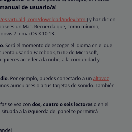
manual de usuario/a
!
//es.virtualdj.com/download/index.html
) y haz clic en
 posees un Mac. Recuerda que, como mínimo,
ndows 7 o macOS X 10.13.
lo
. Será el momento de escoger el idioma en el que
 cuenta usando Facebook, tu ID de Microsoft,
i quieres acceder a la nube, a la comunidad y
udio
. Por ejemplo, puedes conectarlo a un
altavoz
 unos auriculares o a tus tarjetas de sonido. También
erfaz se vea con
dos, cuatro o seis lectores
o en el
ituada a la izquierda del panel te permitirá
rande!