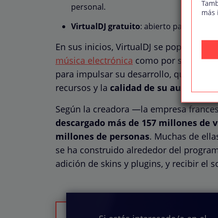
Tamb
personal.
más 
VirtualDJ gratuito
: abierto para descar
En sus inicios, VirtualDJ se popularizó t
música electrónica
como por su
acceso
para impulsar su desarrollo, que le llev
recursos y la
calidad de su audio
.
Según la creadora —la empresa france
descargado más de 157 millones de 
millones de personas
. Muchas de ella
se ha construido alrededor del program
adición de skins y plugins, y recibir el 