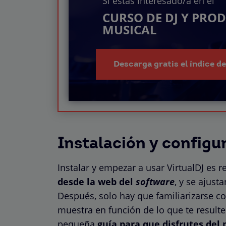
Si estás interesado/a en el
CURSO DE DJ Y PRO
MUSICAL
Descarga gratis el índice d
Instalación y configu
Instalar y empezar a usar VirtualDJ es r
desde la web del
software
, y se ajust
Después, solo hay que familiarizarse co
muestra en función de lo que te resul
pequeña
guía para que disfrutes del