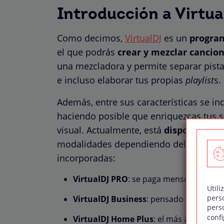
Introducción a Virtu
Como decimos,
VirtualDJ
es un
program
el que podrás
crear y mezclar cancio
una mezcladora y permite separar pistas
e incluso elaborar tus propias
playlist
s.
Además, entre sus características se in
haciendo posible que enriquezcas tus s
visual. Actualmente, está
disponible t
modalidades dependiendo del formato d
incorporadas:
VirtualDJ PRO
: se paga mensualmente e
Utili
pers
VirtualDJ Business
: pensado para negoc
pers
confi
VirtualDJ Home Plus
: el más asequible