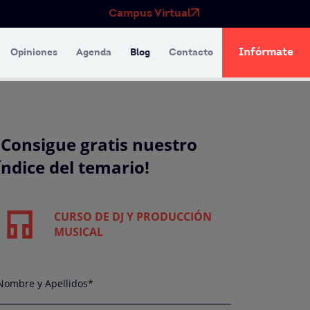
Campus Virtual
Infórmate
Opiniones
Agenda
Blog
Contacto
¡Consigue gratis nuestro
índice del temario!
CURSO DE DJ Y PRODUCCIÓN
MUSICAL
Nombre y Apellidos*