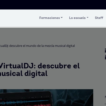
Formaciones
La escuela
Staff
ualDJ: descubre el mundo de la mezcla musical digital
VirtualDJ: descubre el
sical digital