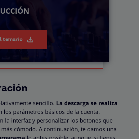
DUCCIÓN
el temario
ración
elativamente sencillo.
La descarga se realiza
an los parámetros básicos de la cuenta.
n la interfaz y personalizar los botones que
te más cómodo. A continuación, te damos una
 programa
lo antes posible, aunque, si tienes