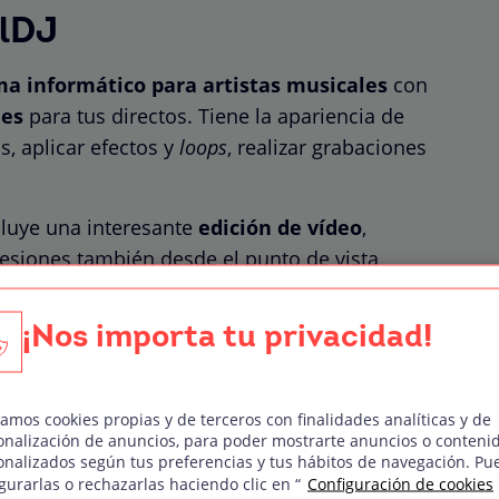
alDJ
a informático para artistas musicales
con
nes
para tus directos. Tiene la apariencia de
, aplicar efectos y
loops
, realizar grabaciones
cluye una interesante
edición de vídeo
,
esiones también desde el punto de vista
anto para PC como para Mac
, con distintas
e cobro y de las funcionalidades que lleve
¡Nos importa tu privacidad!
 incluye todas las funciones.
zamos cookies propias y de terceros con finalidades analíticas y de
onalización de anuncios, para poder mostrarte anuncios o conteni
ios, con licencia y pago mensual o anual.
onalizados según tus preferencias y tus hábitos de navegación. Pu
gurarlas o rechazarlas haciendo clic en “
Configuración de cookies
 de las opciones de pago, diseñado para el uso