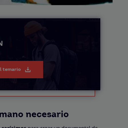
N
el temario
humano necesario