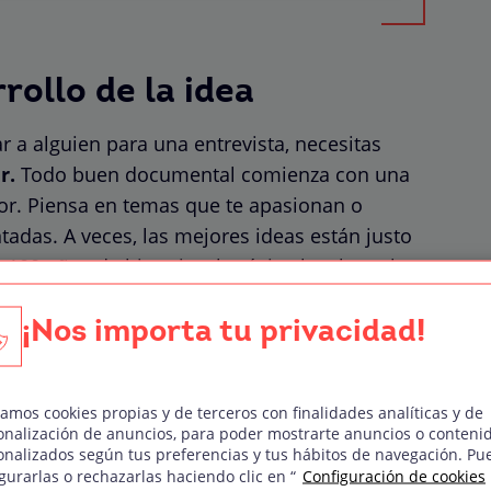
rollo de la idea
 a alguien para una entrevista, necesitas
r.
Todo buen documental comienza con una
or. Piensa en temas que te apasionan o
adas. A veces, las mejores ideas están justo
n 100 años de historia, el músico local que lo
iental que afecta a tu comunidad.
¡Nos importa tu privacidad!
do.
Busca en internet, habla con personas
ta investigación te ayudará a encontrar
u historia. No te saltes este paso; Cuanto más
zamos cookies propias y de terceros con finalidades analíticas y de
onalización de anuncios, para poder mostrarte anuncios o conteni
arlo.
onalizados según tus preferencias y tus hábitos de navegación. Pu
gurarlas o rechazarlas haciendo clic en “
Configuración de cookies
ctura clara.
No te asustes, no hablamos de