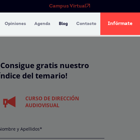
Campus Virtual
Infórmate
Opiniones
Agenda
Blog
Contacto
¡Consigue gratis nuestro
índice del temario!
CURSO DE DIRECCIÓN
AUDIOVISUAL
Nombre y Apellidos*