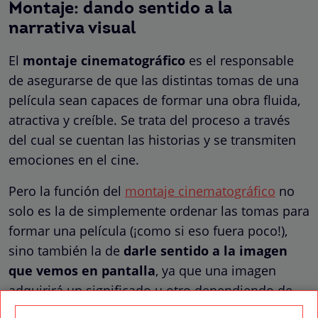
Montaje: dando sentido a la
narrativa visual
El
montaje cinematográfico
es el responsable
de asegurarse de que las distintas tomas de una
película sean capaces de formar una obra fluida,
atractiva y creíble. Se trata del proceso a través
del cual se cuentan las historias y se transmiten
emociones en el cine.
Pero la función del
montaje cinematográfico
no
solo es la de simplemente ordenar las tomas para
formar una película (¡como si eso fuera poco!),
sino también la de
darle sentido a la imagen
que vemos en pantalla
, ya que una imagen
adquirirá un significado u otro dependiendo de
con qué otra imagen sea montada a