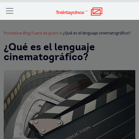
Portada
»
Blog Fuera de guion
»
¿Qué es el lenguaje cinematográfico?
¿Qué es el lenguaje
cinematográfico?