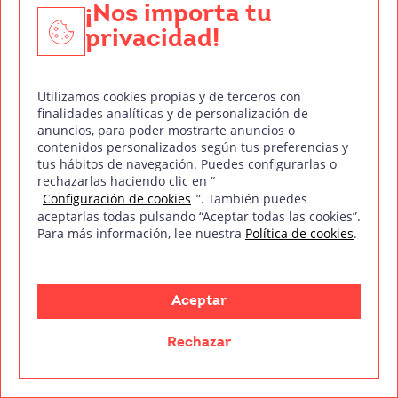
¡Nos importa tu
continuación.
privacidad!
Gracias a los cortes, a las
transiciones, al
tempo, la continuidad, el ritmo
o el uso de
Utilizamos cookies propias y de terceros con
determinados efectos visuales y sonoros, los
finalidades analíticas y de personalización de
directores de cine pueden crear secuencias que
anuncios, para poder mostrarte anuncios o
contenidos personalizados según tus preferencias y
cautivan y emocionan a los espectadores.
tus hábitos de navegación. Puedes configurarlas o
rechazarlas haciendo clic en “
Técnicas de filmación en el lenguaje
Configuración de cookies
”. También puedes
cinematográfico: la iluminación
aceptarlas todas pulsando “Aceptar todas las cookies”.
Para más información, lee nuestra
Política de cookies
.
La
iluminación cinematográfica
es, en sí misma,
algo capaz de ocupar decenas y decenas de
Aceptar
artículos de nuestro blog, ya que no solo cuenta
con un elevadísimo valor artístico dentro del
Rechazar
lenguaje cinematográfico, sino que además
ofrece una
enorme cantidad de variaciones