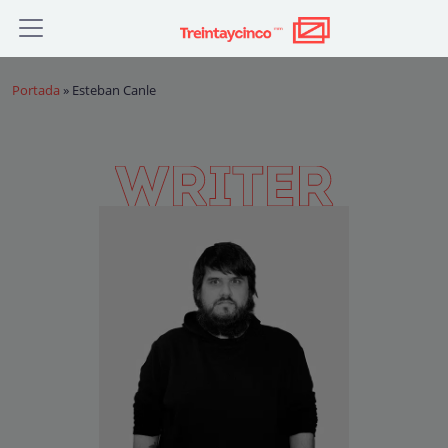
Portada
»
Esteban Canle