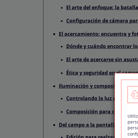
El arte del enfoque: la batal
Configuración de cámara par
El acercamiento: encuentra y fo
Dónde y cuándo encontrar lo
El arte de acercarse sin asust
Ética y seguridad en el camp
Iluminación y composición: el ar
Controlando la luz en el mu
Composición para contar his
Utili
pers
Del campo a la pantalla: post-p
pers
confi
Edición para realzar tus ins