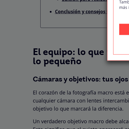
Tamb
más 
Conclusión y consejos formativ
El equipo: lo que nec
lo pequeño
Cámaras y objetivos: tus ojo
El corazón de la fotografía macro está 
cualquier cámara con lentes intercambia
objetivo lo que marcará la diferencia.
Un verdadero objetivo macro debe alca