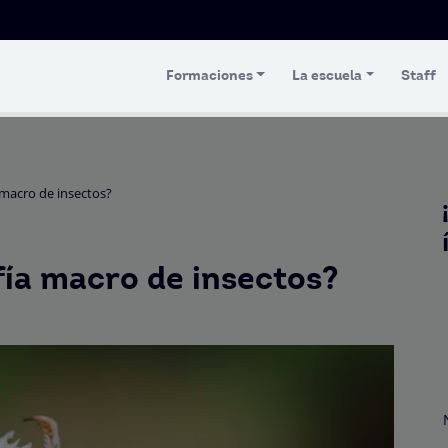
Formaciones
La escuela
Staff
macro de insectos?
ía macro de insectos?