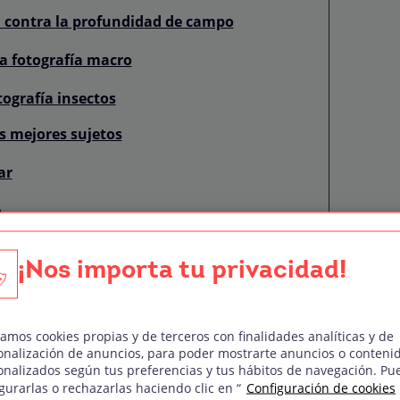
la contra la profundidad de campo
a fotografía macro
tografía insectos
s mejores sujetos
ar
o
te detrás de la técnica
¡Nos importa tu privacidad!
ndo macro
torias
zamos cookies propias y de terceros con finalidades analíticas y de
onalización de anuncios, para poder mostrarte anuncios o conteni
rocesado
onalizados según tus preferencias y tus hábitos de navegación. Pu
gurarlas o rechazarlas haciendo clic en “
Configuración de cookies
tantáneas