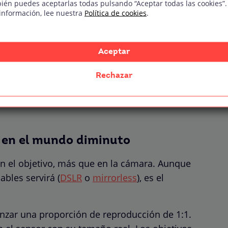
ién puedes aceptarlas todas pulsando “Aceptar todas las cookies”.
información, lee nuestra
Política de cookies
.
os
Aceptar
Rechazar
esitas para adentrarte en
s en el mundo diminuto
en el objetivo, más que en la cámara. Aunque
bles servirá (
DSLR
o
mirrorless
), es el
nzar una proporción de reproducción de 1:1.