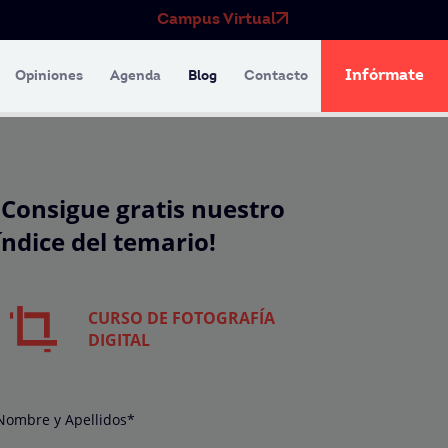
Campus Virtual
Infórmate
Opiniones
Agenda
Blog
Contacto
¡Consigue gratis nuestro
índice del temario!
CURSO DE FOTOGRAFÍA
DIGITAL
Nombre y Apellidos*