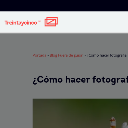
Portada
»
Blog Fuera de guion
»
¿Cómo hacer fotografía 
¿Cómo hacer fotograf