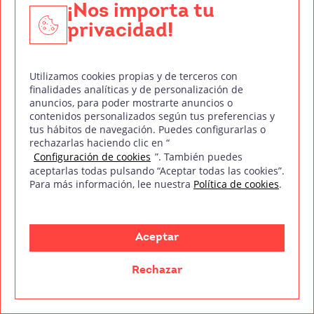
¡Nos importa tu
audiovisual seguramente te estarás preguntando sobre
privacidad!
los salarios que perciben los profesionales
Leer más
Utilizamos cookies propias y de terceros con
finalidades analíticas y de personalización de
anuncios, para poder mostrarte anuncios o
contenidos personalizados según tus preferencias y
tus hábitos de navegación. Puedes configurarlas o
rechazarlas haciendo clic en “
Configuración de cookies
”. También puedes
aceptarlas todas pulsando “Aceptar todas las cookies”.
Para más información, lee nuestra
Política de cookies
.
Aceptar
Rechazar
¿Quieres saber cómo trabajar en Netflix? España tiene
su propia sede y ofrece grandes oportunidades a