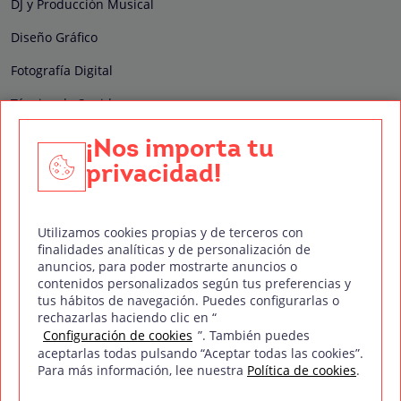
DJ y Producción Musical
Diseño Gráfico
Fotografía Digital
Técnico de Sonido
Edición y Postproducción de Vídeo
¡Nos importa tu
privacidad!
Nuestros sellos de calidad
Utilizamos cookies propias y de terceros con
finalidades analíticas y de personalización de
anuncios, para poder mostrarte anuncios o
contenidos personalizados según tus preferencias y
Síguenos en Redes Sociales
tus hábitos de navegación. Puedes configurarlas o
rechazarlas haciendo clic en “
Configuración de cookies
”. También puedes
aceptarlas todas pulsando “Aceptar todas las cookies”.
Para más información, lee nuestra
Política de cookies
.
Política de privacidad
Política de cookies
Aviso legal
Mapa del sitio
Treintaycinco PT