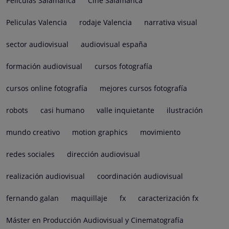
Películas Salamanca
Cine Salamanca
Peliculas Valencia
rodaje Valencia
narrativa visual
sector audiovisual
audiovisual españa
formación audiovisual
cursos fotografía
cursos online fotografía
mejores cursos fotografía
robots
casi humano
valle inquietante
ilustración
mundo creativo
motion graphics
movimiento
redes sociales
dirección audiovisual
realización audiovisual
coordinación audiovisual
fernando galan
maquillaje
fx
caracterización fx
Máster en Producción Audiovisual y Cinematografía