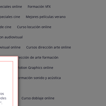
eciales online
Formación VFX
peciales cine
Mejores películas verano
de cine
Curso locución online
on audiovisual
visual online
Cursos dirección arte online
e arte
Dirección de arte formación
Formación Motion Graphics online
a
Mejor formación sonido y acústica
tografía
dos
edes
fotografía
Curso doblaje online
”.