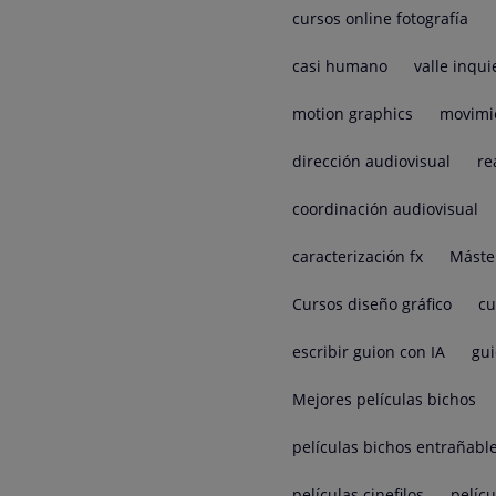
cursos online fotografía
casi humano
valle inqui
motion graphics
movimi
dirección audiovisual
re
coordinación audiovisual
caracterización fx
Máste
Cursos diseño gráfico
cu
escribir guion con IA
gui
Mejores películas bichos
películas bichos entrañabl
películas cinefilos
pelíc