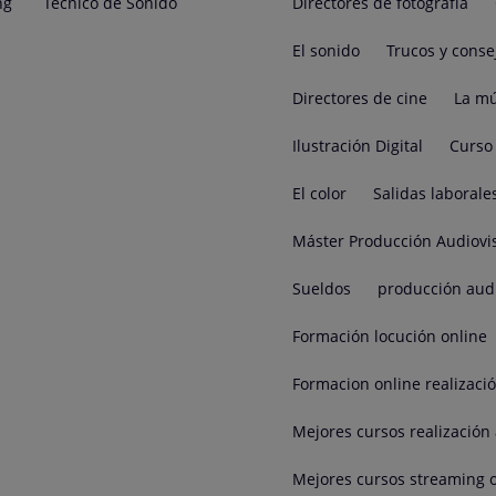
ng
Técnico de Sonido
Directores de fotografía
El sonido
Trucos y conse
Directores de cine
La mú
Ilustración Digital
Curso 
El color
Salidas laborale
Máster Producción Audiovi
Sueldos
producción aud
Formación locución online
Formacion online realizaci
Mejores cursos realización 
Mejores cursos streaming 