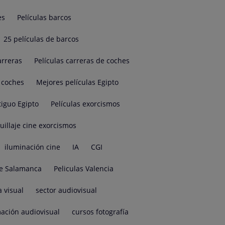
es
Películas barcos
25 películas de barcos
arreras
Películas carreras de coches
e coches
Mejores películas Egipto
tiguo Egipto
Películas exorcismos
illaje cine exorcismos
iluminación cine
IA
CGI
e Salamanca
Peliculas Valencia
a visual
sector audiovisual
ación audiovisual
cursos fotografía