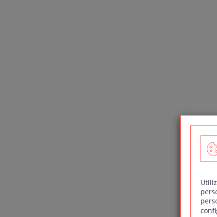
Utili
pers
pers
confi