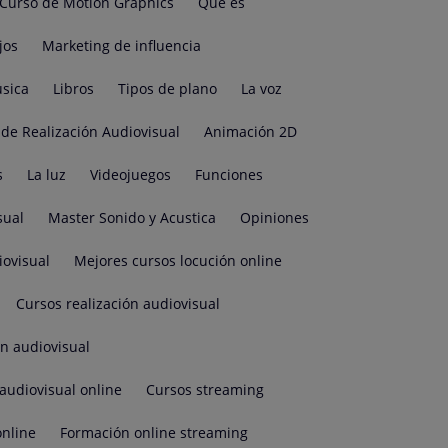
Curso de Motion Graphics
Qué es
jos
Marketing de influencia
sica
Libros
Tipos de plano
La voz
de Realización Audiovisual
Animación 2D
s
La luz
Videojuegos
Funciones
sual
Master Sonido y Acustica
Opiniones
iovisual
Mejores cursos locución online
Cursos realización audiovisual
ón audiovisual
audiovisual online
Cursos streaming
online
Formación online streaming