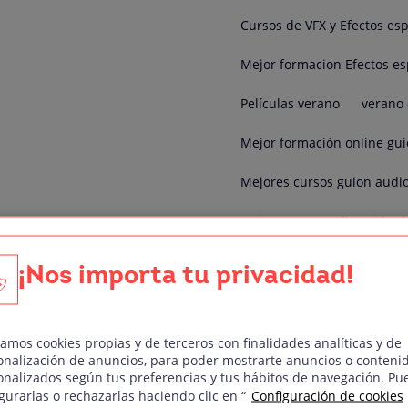
Cursos de VFX y Efectos esp
Mejor formacion Efectos es
Películas verano
verano 
Mejor formación online gui
Mejores cursos guion audio
Mejores cursos dirección d
Curso Motion Graphics
¡Nos importa tu privacidad!
Master en sonido y acústic
Mejores cursos dirección fo
zamos cookies propias y de terceros con finalidades analíticas y de
onalización de anuncios, para poder mostrarte anuncios o conteni
onalizados según tus preferencias y tus hábitos de navegación. Pu
Formación online dirección 
gurarlas o rechazarlas haciendo clic en “
Configuración de cookies