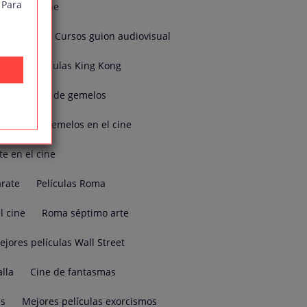
 Para
oblaje online
je online
Cursos guion audiovisual
 2d
Películas King Kong
Películas de gemelos
emelos
Gemelos en el cine
te en el cine
árate
Películas Roma
l cine
Roma séptimo arte
ejores películas Wall Street
alla
Cine de fantasmas
as
Mejores películas exorcismos