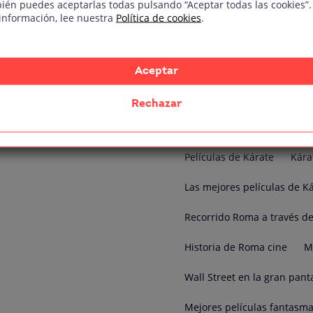
ién puedes aceptarlas todas pulsando “Aceptar todas las cookies”.
Mejor formación actor de d
información, lee nuestra
Política de cookies
.
Mejores cursos actor dobla
Mejor formación animación
Aceptar
30 películas d efantasmas
Rechazar
Las mejores películas de g
Películas de Kárate
Kára
Las mejores películas de K
Recorrido Roma a través de
Historia de Roma cine
M
Wall Street en la gran pant
Mejores películas fantasm