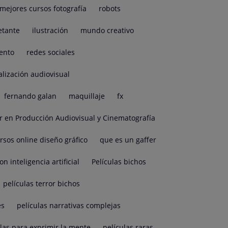
mejores cursos fotografía
robots
etante
ilustración
mundo creativo
ento
redes sociales
alización audiovisual
fernando galan
maquillaje
fx
r en Producción Audiovisual y Cinematografía
rsos online diseño gráfico
que es un gaffer
on inteligencia artificial
Películas bichos
películas terror bichos
es
películas narrativas complejas
ulas para exprimir la mente
películas raras