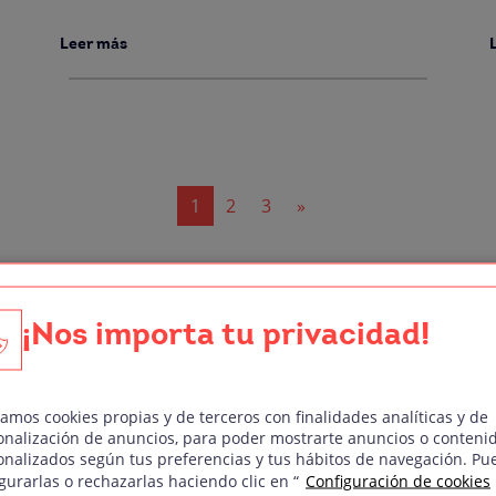
Leer más
1
2
3
»
Etiquetas
¡Nos importa tu privacidad!
l
Dirección de Arte
Curso de Dirección Audiovi
J
Doblaje
Curso de Guion Audiovisua
zamos cookies propias y de terceros con finalidades analíticas y de
onalización de anuncios, para poder mostrarte anuncios o conteni
Fotografía Digital
Curso de Técnico/a de Soni
onalizados según tus preferencias y tus hábitos de navegación. Pu
gurarlas o rechazarlas haciendo clic en “
Configuración de cookies