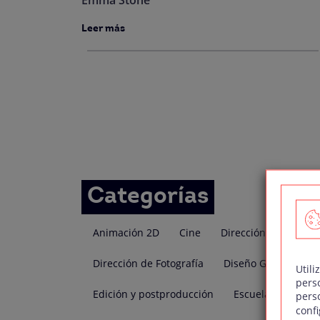
Leer más
Navegación
de
entradas
Categorías
Animación 2D
Cine
Dirección Audiovisua
Dirección de Fotografía
Diseño Grafico
D
Utili
pers
Edición y postproducción
Escuela 35mm
pers
confi