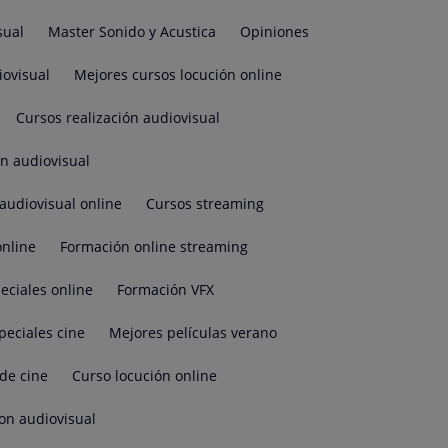
sual
Master Sonido y Acustica
Opiniones
iovisual
Mejores cursos locución online
Cursos realización audiovisual
ón audiovisual
audiovisual online
Cursos streaming
online
Formación online streaming
eciales online
Formación VFX
peciales cine
Mejores películas verano
de cine
Curso locución online
on audiovisual