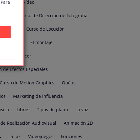
 Para
ducción de Vídeo
visual
Curso de Dirección de Fotografía
o Gráfico
Curso de Locución
cal
Cine
El montaje
Cómo hacer
n de Efectos Especiales
Curso de Motion Graphics
Qué es
jos
Marketing de influencia
sica
Libros
Tipos de plano
La voz
de Realización Audiovisual
Animación 2D
s
La luz
Videojuegos
Funciones