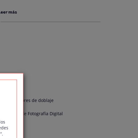
Leer más
sual
Actores de doblaje
l
Curso de Fotografía Digital
dos
do
edes
”.