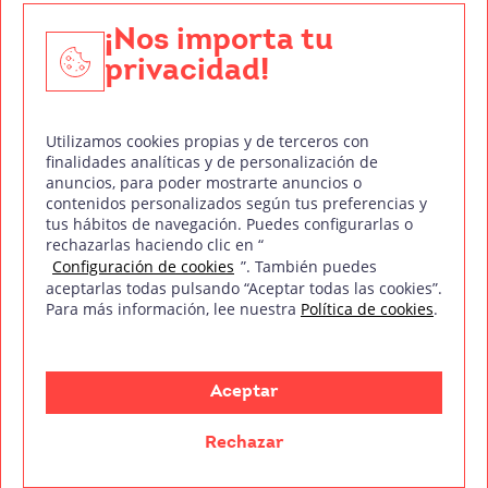
Edición y Postproducción de Vídeo
¡Nos importa tu
privacidad!
Nuestros sellos de calidad
Utilizamos cookies propias y de terceros con
finalidades analíticas y de personalización de
anuncios, para poder mostrarte anuncios o
contenidos personalizados según tus preferencias y
Síguenos en Redes Sociales
tus hábitos de navegación. Puedes configurarlas o
rechazarlas haciendo clic en “
Configuración de cookies
”. También puedes
aceptarlas todas pulsando “Aceptar todas las cookies”.
Para más información, lee nuestra
Política de cookies
.
Política de privacidad
Política de cookies
Aviso legal
Mapa del sitio
Treintaycinco PT
mm
Copyright © Treintaycinco
2026
Aceptar
Rechazar