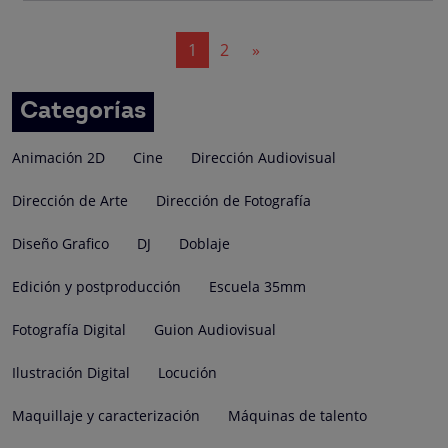
Navegación
1
2
»
de
entradas
Categorías
Animación 2D
Cine
Dirección Audiovisual
Dirección de Arte
Dirección de Fotografía
Diseño Grafico
DJ
Doblaje
Edición y postproducción
Escuela 35mm
Fotografía Digital
Guion Audiovisual
Ilustración Digital
Locución
Maquillaje y caracterización
Máquinas de talento