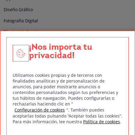
Diseño Gráfico
Fotografía Digital
Técnico de Sonido
Edición y Postproducción de Vídeo
¡Nos importa tu
privacidad!
Nuestros sellos de calidad
Utilizamos cookies propias y de terceros con
finalidades analíticas y de personalización de
anuncios, para poder mostrarte anuncios o
contenidos personalizados según tus preferencias y
Síguenos en Redes Sociales
tus hábitos de navegación. Puedes configurarlas o
rechazarlas haciendo clic en “
Configuración de cookies
”. También puedes
aceptarlas todas pulsando “Aceptar todas las cookies”.
Para más información, lee nuestra
Política de cookies
.
Política de privacidad
Política de cookies
Aviso legal
Mapa del sitio
Treintaycinco PT