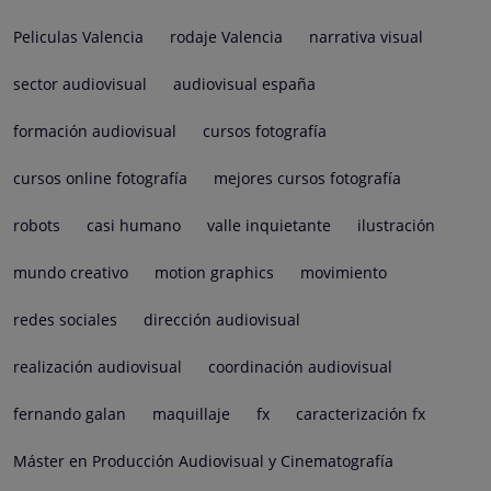
Peliculas Valencia
rodaje Valencia
narrativa visual
sector audiovisual
audiovisual españa
formación audiovisual
cursos fotografía
cursos online fotografía
mejores cursos fotografía
robots
casi humano
valle inquietante
ilustración
mundo creativo
motion graphics
movimiento
redes sociales
dirección audiovisual
realización audiovisual
coordinación audiovisual
fernando galan
maquillaje
fx
caracterización fx
Máster en Producción Audiovisual y Cinematografía