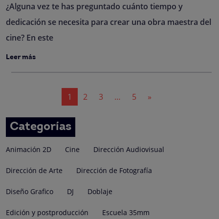
¿Alguna vez te has preguntado cuánto tiempo y
dedicación se necesita para crear una obra maestra del
cine? En este
Leer más
Navegación
1
2
3
…
5
»
de
entradas
Categorías
Animación 2D
Cine
Dirección Audiovisual
Dirección de Arte
Dirección de Fotografía
Diseño Grafico
DJ
Doblaje
Edición y postproducción
Escuela 35mm