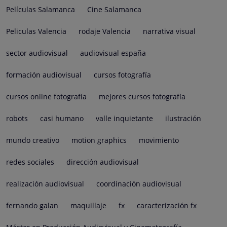
Películas Salamanca
Cine Salamanca
Peliculas Valencia
rodaje Valencia
narrativa visual
sector audiovisual
audiovisual españa
formación audiovisual
cursos fotografía
cursos online fotografía
mejores cursos fotografía
robots
casi humano
valle inquietante
ilustración
mundo creativo
motion graphics
movimiento
redes sociales
dirección audiovisual
realización audiovisual
coordinación audiovisual
fernando galan
maquillaje
fx
caracterización fx