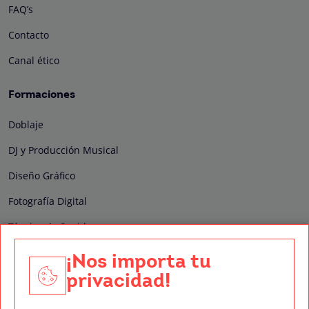
FAQ’s
Contacto
Canal ético
Formaciones
Doblaje
DJ y Producción Musical
Diseño Gráfico
Fotografía Digital
Técnico de Sonido
Edición y Postproducción de Vídeo
¡Nos importa tu
privacidad!
Nuestros sellos de calidad