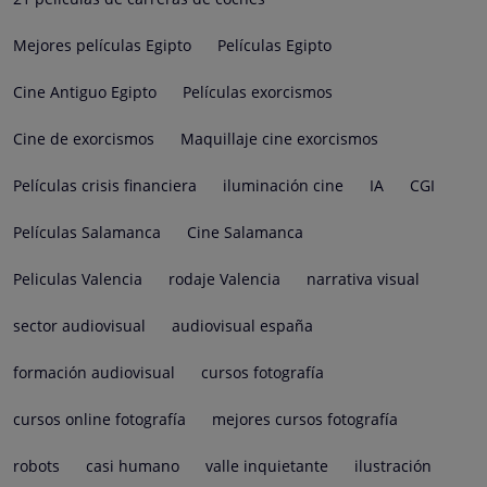
Mejores películas Egipto
Películas Egipto
Cine Antiguo Egipto
Películas exorcismos
Cine de exorcismos
Maquillaje cine exorcismos
Películas crisis financiera
iluminación cine
IA
CGI
Películas Salamanca
Cine Salamanca
Peliculas Valencia
rodaje Valencia
narrativa visual
sector audiovisual
audiovisual españa
formación audiovisual
cursos fotografía
cursos online fotografía
mejores cursos fotografía
robots
casi humano
valle inquietante
ilustración