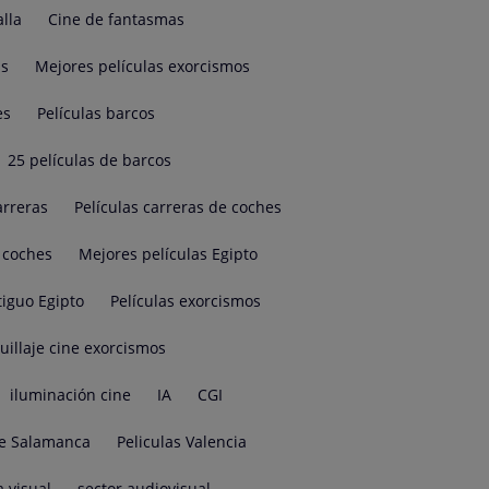
alla
Cine de fantasmas
as
Mejores películas exorcismos
es
Películas barcos
25 películas de barcos
arreras
Películas carreras de coches
e coches
Mejores películas Egipto
tiguo Egipto
Películas exorcismos
illaje cine exorcismos
iluminación cine
IA
CGI
e Salamanca
Peliculas Valencia
a visual
sector audiovisual