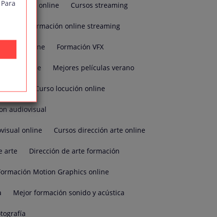
 Para
audiovisual online
Cursos streaming
online
Formación online streaming
eciales online
Formación VFX
peciales cine
Mejores películas verano
de cine
Curso locución online
on audiovisual
visual online
Cursos dirección arte online
e arte
Dirección de arte formación
Formación Motion Graphics online
a
Mejor formación sonido y acústica
tografía