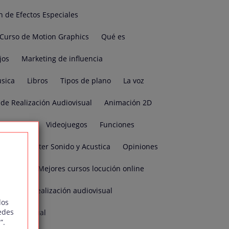
n de Efectos Especiales
Curso de Motion Graphics
Qué es
jos
Marketing de influencia
sica
Libros
Tipos de plano
La voz
de Realización Audiovisual
Animación 2D
s
La luz
Videojuegos
Funciones
sual
Master Sonido y Acustica
Opiniones
iovisual
Mejores cursos locución online
Cursos realización audiovisual
dos
edes
ón audiovisual
”.