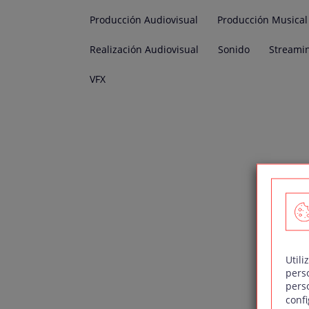
Producción Audiovisual
Producción Musical
Realización Audiovisual
Sonido
Streami
VFX
Utili
pers
pers
confi