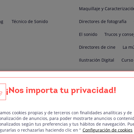
Maquillaje y Caracterizació
ng
Técnico de Sonido
Directores de fotografía
El sonido
Trucos y conse
Directores de cine
La mú
Ilustración Digital
Curso 
El color
Salidas laborale
Máster Producción Audiovi
¡Nos importa tu privacidad!
Sueldos
producción aud
Formación locución online
zamos cookies propias y de terceros con finalidades analíticas y de
onalización de anuncios, para poder mostrarte anuncios o conteni
onalizados según tus preferencias y tus hábitos de navegación. Pu
Formacion online realizaci
gurarlas o rechazarlas haciendo clic en “
Configuración de cookies