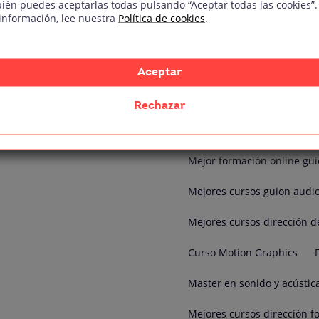
ién puedes aceptarlas todas pulsando “Aceptar todas las cookies”.
Mejores cursos realización 
información, lee nuestra
Política de cookies
.
Mejores cursos streaming 
Cursos de VFX y Efectos esp
Aceptar
Mejor formacion Efectos es
Rechazar
Películas verano
verano 
Mejor formación online gui
Mejores cursos guion audio
Mejores cursos dirección d
Curso Motion Graphics
Master en sonido y acústic
Mejores cursos dirección fo