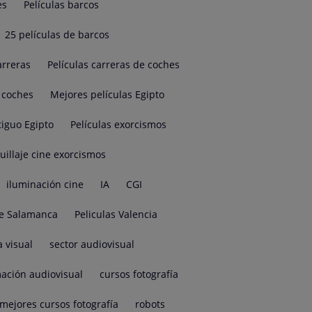
es
Películas barcos
25 películas de barcos
arreras
Películas carreras de coches
e coches
Mejores películas Egipto
tiguo Egipto
Películas exorcismos
illaje cine exorcismos
iluminación cine
IA
CGI
e Salamanca
Peliculas Valencia
a visual
sector audiovisual
ación audiovisual
cursos fotografía
mejores cursos fotografía
robots