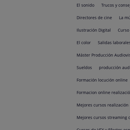
El sonido
Trucos y conse
Directores de cine
La mú
Ilustración Digital
Curso 
El color
Salidas laborale
Máster Producción Audiovi
Sueldos
producción aud
Formación locución online
Formacion online realizaci
Mejores cursos realización 
Mejores cursos streaming 
Cursos de VFX y Efectos esp