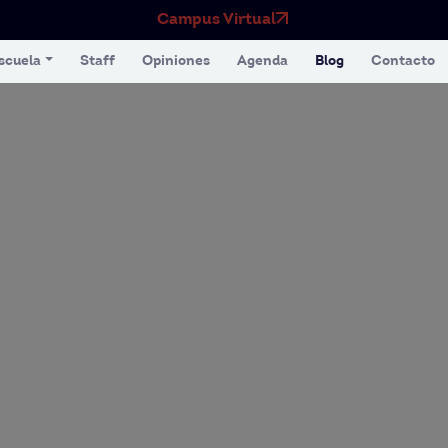
Campus Virtual
scuela
Staff
Opiniones
Agenda
Blog
Contacto