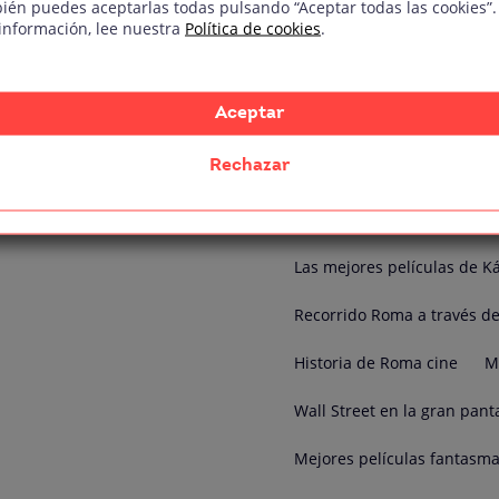
ién puedes aceptarlas todas pulsando “Aceptar todas las cookies”.
Mejores cursos actor dobla
información, lee nuestra
Política de cookies
.
Mejor formación animación
Aceptar
30 películas d efantasmas
Rechazar
Las mejores películas de g
Películas de Kárate
Kára
Las mejores películas de K
Recorrido Roma a través de
Historia de Roma cine
M
Wall Street en la gran pant
Mejores películas fantasm