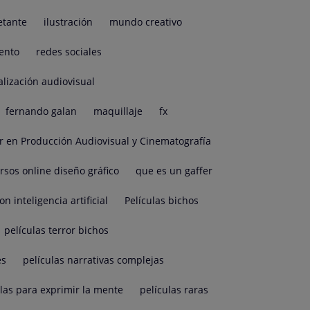
etante
ilustración
mundo creativo
ento
redes sociales
alización audiovisual
fernando galan
maquillaje
fx
r en Producción Audiovisual y Cinematografía
rsos online diseño gráfico
que es un gaffer
on inteligencia artificial
Películas bichos
películas terror bichos
es
películas narrativas complejas
ulas para exprimir la mente
películas raras