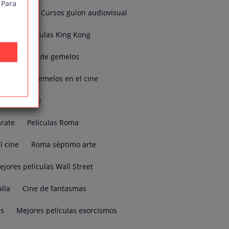
 Para
je online
Cursos guion audiovisual
 2d
Películas King Kong
Películas de gemelos
emelos
Gemelos en el cine
te en el cine
árate
Películas Roma
l cine
Roma séptimo arte
ejores películas Wall Street
alla
Cine de fantasmas
as
Mejores películas exorcismos