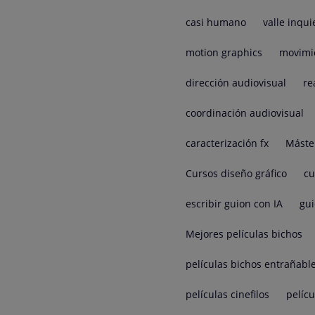
casi humano
valle inqui
motion graphics
movimi
dirección audiovisual
re
coordinación audiovisual
caracterización fx
Máste
Cursos diseño gráfico
cu
escribir guion con IA
gui
Mejores películas bichos
películas bichos entrañabl
películas cinefilos
pelíc