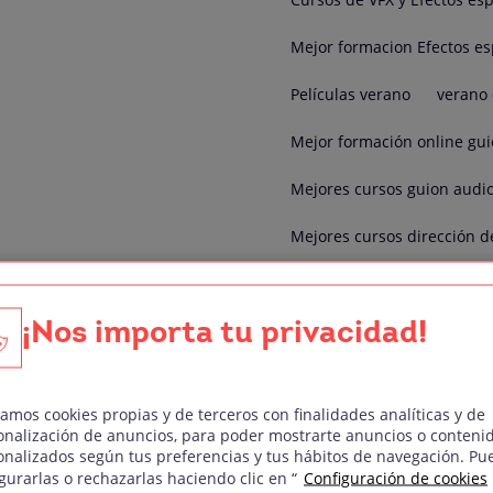
Mejor formacion Efectos es
Películas verano
verano 
Mejor formación online gui
Mejores cursos guion audio
Mejores cursos dirección d
Curso Motion Graphics
¡Nos importa tu privacidad!
Master en sonido y acústic
Mejores cursos dirección fo
zamos cookies propias y de terceros con finalidades analíticas y de
Formación online dirección 
onalización de anuncios, para poder mostrarte anuncios o conteni
onalizados según tus preferencias y tus hábitos de navegación. Pu
Mejor formación actor de d
gurarlas o rechazarlas haciendo clic en “
Configuración de cookies