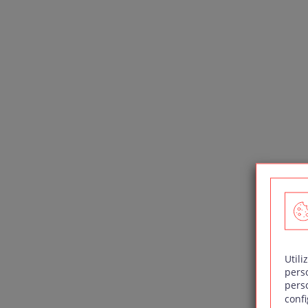
Utili
pers
pers
confi