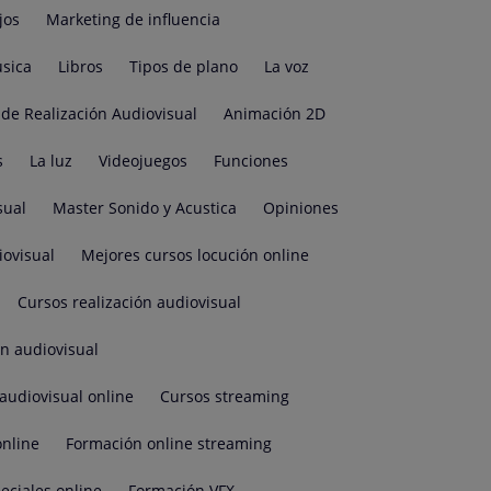
jos
Marketing de influencia
sica
Libros
Tipos de plano
La voz
de Realización Audiovisual
Animación 2D
s
La luz
Videojuegos
Funciones
sual
Master Sonido y Acustica
Opiniones
iovisual
Mejores cursos locución online
Cursos realización audiovisual
ón audiovisual
audiovisual online
Cursos streaming
online
Formación online streaming
eciales online
Formación VFX