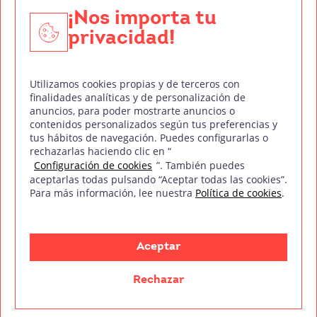
Edición y Postproducción de Vídeo
¡Nos importa tu
privacidad!
Nuestros sellos de calidad
Utilizamos cookies propias y de terceros con
finalidades analíticas y de personalización de
anuncios, para poder mostrarte anuncios o
contenidos personalizados según tus preferencias y
Síguenos en Redes Sociales
tus hábitos de navegación. Puedes configurarlas o
rechazarlas haciendo clic en “
Configuración de cookies
”. También puedes
aceptarlas todas pulsando “Aceptar todas las cookies”.
Para más información, lee nuestra
Política de cookies
.
Política de privacidad
Política de cookies
Aviso legal
Mapa del sitio
Treintaycinco PT
mm
Copyright © Treintaycinco
2026
Aceptar
Rechazar