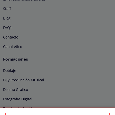
Staff
Blog
FAQ’s
Contacto
Canal ético
Formaciones
Doblaje
DJ y Producción Musical
Diseño Gráfico
Fotografía Digital
Técnico de Sonido