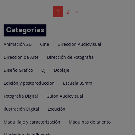
Navegación
1
2
»
de
entradas
Categorías
Animación 2D
Cine
Dirección Audiovisual
Dirección de Arte
Dirección de Fotografía
Diseño Grafico
DJ
Doblaje
Edición y postproducción
Escuela 35mm
Fotografía Digital
Guion Audiovisual
Ilustración Digital
Locución
Maquillaje y caracterización
Máquinas de talento
Marketing de influencia