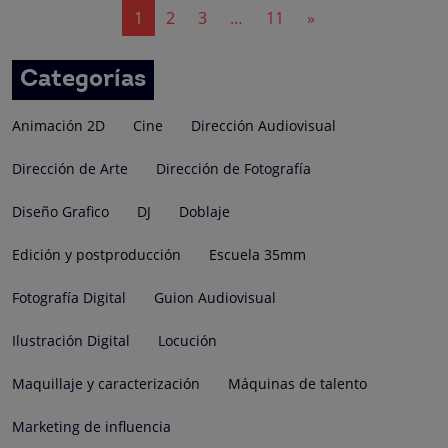
Navegación
1
2
3
…
11
»
de
entradas
Categorías
Animación 2D
Cine
Dirección Audiovisual
Dirección de Arte
Dirección de Fotografía
Diseño Grafico
DJ
Doblaje
Edición y postproducción
Escuela 35mm
Fotografía Digital
Guion Audiovisual
Ilustración Digital
Locución
Maquillaje y caracterización
Máquinas de talento
Marketing de influencia