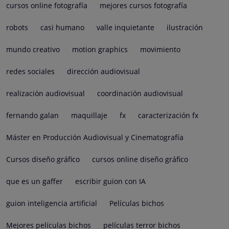
cursos online fotografía
mejores cursos fotografía
robots
casi humano
valle inquietante
ilustración
mundo creativo
motion graphics
movimiento
redes sociales
dirección audiovisual
realización audiovisual
coordinación audiovisual
fernando galan
maquillaje
fx
caracterización fx
Máster en Producción Audiovisual y Cinematografía
Cursos diseño gráfico
cursos online diseño gráfico
que es un gaffer
escribir guion con IA
guion inteligencia artificial
Películas bichos
Mejores películas bichos
películas terror bichos