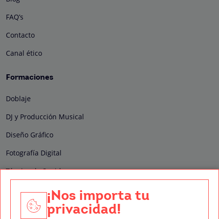
FAQ’s
Contacto
Canal ético
Formaciones
Doblaje
DJ y Producción Musical
Diseño Gráfico
Fotografía Digital
Técnico de Sonido
Edición y Postproducción de Vídeo
¡Nos importa tu
privacidad!
Nuestros sellos de calidad