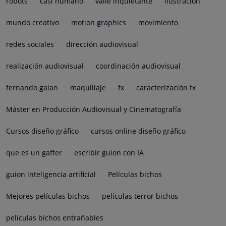
robots
casi humano
valle inquietante
ilustración
mundo creativo
motion graphics
movimiento
redes sociales
dirección audiovisual
realización audiovisual
coordinación audiovisual
fernando galan
maquillaje
fx
caracterización fx
Máster en Producción Audiovisual y Cinematografía
Cursos diseño gráfico
cursos online diseño gráfico
que es un gaffer
escribir guion con IA
guion inteligencia artificial
Películas bichos
Mejores películas bichos
películas terror bichos
películas bichos entrañables