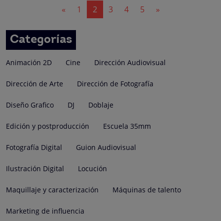
Navegación
«
1
2
3
4
5
»
de
entradas
Categorías
Animación 2D
Cine
Dirección Audiovisual
Dirección de Arte
Dirección de Fotografía
Diseño Grafico
DJ
Doblaje
Edición y postproducción
Escuela 35mm
Fotografía Digital
Guion Audiovisual
Ilustración Digital
Locución
Maquillaje y caracterización
Máquinas de talento
Marketing de influencia