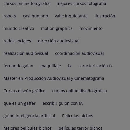
cursos online fotografía
mejores cursos fotografía
robots
casi humano
valle inquietante
ilustración
mundo creativo
motion graphics
movimiento
redes sociales
dirección audiovisual
realización audiovisual
coordinación audiovisual
fernando galan
maquillaje
fx
caracterización fx
Máster en Producción Audiovisual y Cinematografía
Cursos diseño gráfico
cursos online diseño gráfico
que es un gaffer
escribir guion con IA
guion inteligencia artificial
Películas bichos
Mejores películas bichos
películas terror bichos