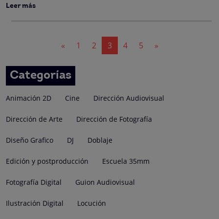
Leer más
Navegación
«
1
2
3
4
5
»
de
entradas
Categorías
Animación 2D
Cine
Dirección Audiovisual
Dirección de Arte
Dirección de Fotografía
Diseño Grafico
DJ
Doblaje
Edición y postproducción
Escuela 35mm
Fotografía Digital
Guion Audiovisual
Ilustración Digital
Locución