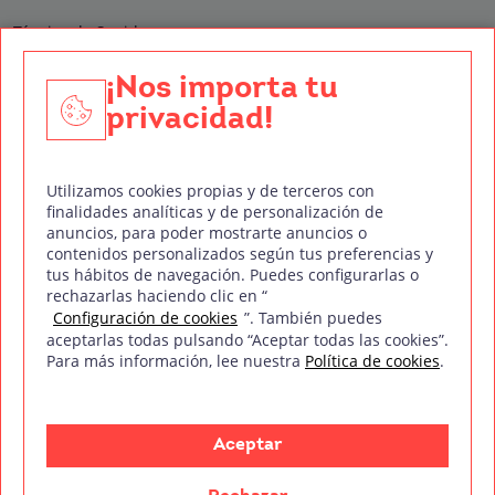
Técnico de Sonido
Edición y Postproducción de Vídeo
¡Nos importa tu
privacidad!
Nuestros sellos de calidad
Utilizamos cookies propias y de terceros con
finalidades analíticas y de personalización de
anuncios, para poder mostrarte anuncios o
contenidos personalizados según tus preferencias y
Síguenos en Redes Sociales
tus hábitos de navegación. Puedes configurarlas o
rechazarlas haciendo clic en “
Configuración de cookies
”. También puedes
aceptarlas todas pulsando “Aceptar todas las cookies”.
Para más información, lee nuestra
Política de cookies
.
Política de privacidad
Política de cookies
Aviso legal
Mapa del sitio
Treintaycinco PT
mm
Copyright © Treintaycinco
2026
Aceptar