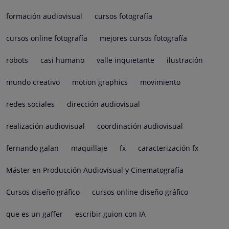
formación audiovisual
cursos fotografía
cursos online fotografía
mejores cursos fotografía
robots
casi humano
valle inquietante
ilustración
mundo creativo
motion graphics
movimiento
redes sociales
dirección audiovisual
realización audiovisual
coordinación audiovisual
fernando galan
maquillaje
fx
caracterización fx
Máster en Producción Audiovisual y Cinematografía
Cursos diseño gráfico
cursos online diseño gráfico
que es un gaffer
escribir guion con IA