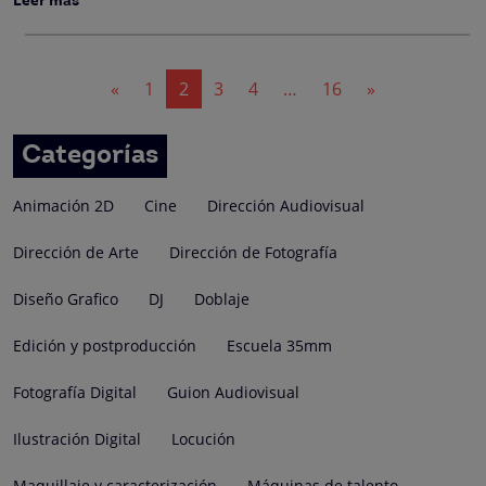
Leer más
Navegación
«
1
2
3
4
…
16
»
de
entradas
Categorías
Animación 2D
Cine
Dirección Audiovisual
Dirección de Arte
Dirección de Fotografía
Diseño Grafico
DJ
Doblaje
Edición y postproducción
Escuela 35mm
Fotografía Digital
Guion Audiovisual
Ilustración Digital
Locución
Maquillaje y caracterización
Máquinas de talento