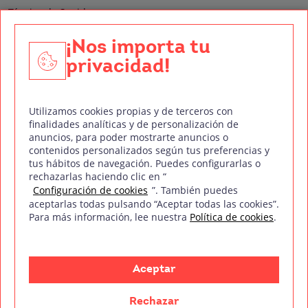
Técnico de Sonido
Edición y Postproducción de Vídeo
¡Nos importa tu
privacidad!
Nuestros sellos de calidad
Utilizamos cookies propias y de terceros con
finalidades analíticas y de personalización de
anuncios, para poder mostrarte anuncios o
contenidos personalizados según tus preferencias y
Síguenos en Redes Sociales
tus hábitos de navegación. Puedes configurarlas o
rechazarlas haciendo clic en “
Configuración de cookies
”. También puedes
aceptarlas todas pulsando “Aceptar todas las cookies”.
Para más información, lee nuestra
Política de cookies
.
Política de privacidad
Política de cookies
Aviso legal
Mapa del sitio
Treintaycinco PT
mm
Copyright © Treintaycinco
2026
Aceptar
Rechazar