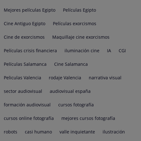
Mejores películas Egipto
Películas Egipto
Cine Antiguo Egipto
Películas exorcismos
Cine de exorcismos
Maquillaje cine exorcismos
Películas crisis financiera
iluminación cine
IA
CGI
Películas Salamanca
Cine Salamanca
Peliculas Valencia
rodaje Valencia
narrativa visual
sector audiovisual
audiovisual españa
formación audiovisual
cursos fotografía
cursos online fotografía
mejores cursos fotografía
robots
casi humano
valle inquietante
ilustración