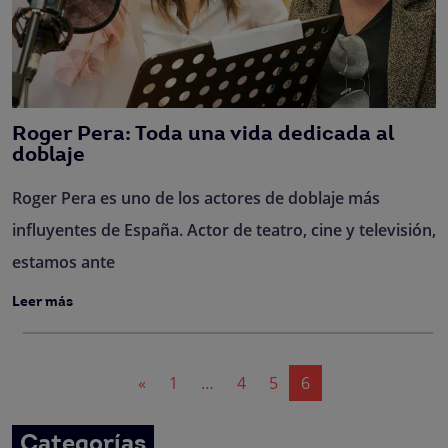
Roger Pera: Toda una vida dedicada al
doblaje
Roger Pera es uno de los actores de doblaje más
influyentes de España. Actor de teatro, cine y televisión,
estamos ante
Leer más
Navegación
«
1
…
4
5
6
de
entradas
Categorías