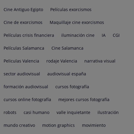
Cine Antiguo Egipto
Películas exorcismos
Cine de exorcismos
Maquillaje cine exorcismos
Películas crisis financiera
iluminación cine
IA
CGI
Películas Salamanca
Cine Salamanca
Peliculas Valencia
rodaje Valencia
narrativa visual
sector audiovisual
audiovisual españa
formación audiovisual
cursos fotografía
cursos online fotografía
mejores cursos fotografía
robots
casi humano
valle inquietante
ilustración
mundo creativo
motion graphics
movimiento