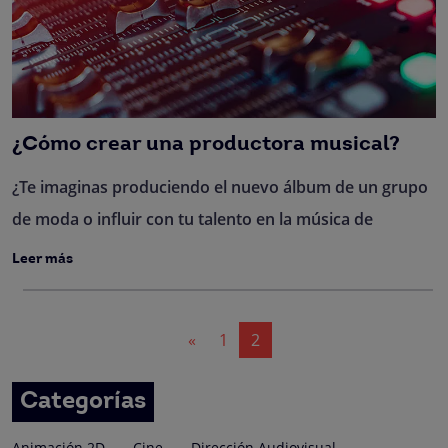
¿Cómo crear una productora musical?
¿Te imaginas produciendo el nuevo álbum de un grupo
de moda o influir con tu talento en la música de
Leer más
Navegación
«
1
2
de
entradas
Categorías
Animación 2D
Cine
Dirección Audiovisual