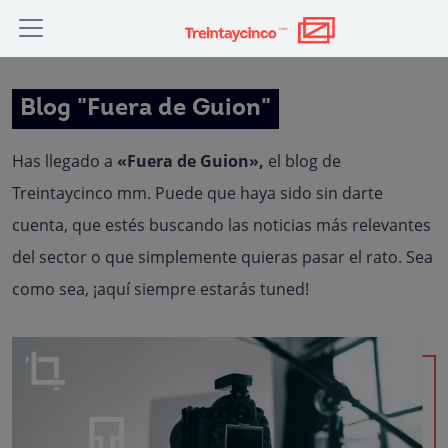
Blog "Fuera de Guion"
Has llegado a
«Fuera de Guion»,
el blog de
Treintaycinco mm. Puede que haya sido sin darte
cuenta, que estés buscando las noticias más relevantes
del sector o que simplemente quieras pasar el rato. Sea
como sea, ¡aquí siempre estarás tuned!