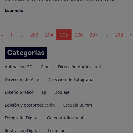
Leer más
Navegación
«
1
…
203
204
205
206
207
…
212
»
de
entradas
Categorías
Animación 2D
Cine
Dirección Audiovisual
Dirección de Arte
Dirección de Fotografía
Diseño Grafico
DJ
Doblaje
Edición y postproducción
Escuela 35mm
Fotografía Digital
Guion Audiovisual
Ilustración Digital
Locución