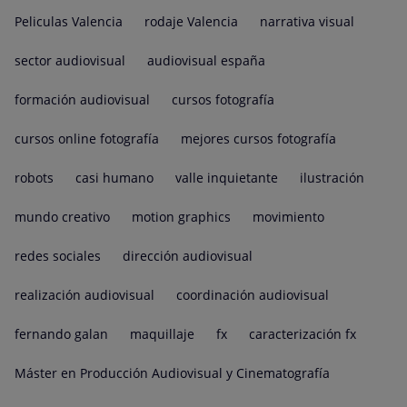
Peliculas Valencia
rodaje Valencia
narrativa visual
sector audiovisual
audiovisual españa
formación audiovisual
cursos fotografía
cursos online fotografía
mejores cursos fotografía
robots
casi humano
valle inquietante
ilustración
mundo creativo
motion graphics
movimiento
redes sociales
dirección audiovisual
realización audiovisual
coordinación audiovisual
fernando galan
maquillaje
fx
caracterización fx
Máster en Producción Audiovisual y Cinematografía