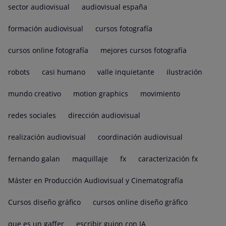
sector audiovisual
audiovisual españa
formación audiovisual
cursos fotografía
cursos online fotografía
mejores cursos fotografía
robots
casi humano
valle inquietante
ilustración
mundo creativo
motion graphics
movimiento
redes sociales
dirección audiovisual
realización audiovisual
coordinación audiovisual
fernando galan
maquillaje
fx
caracterización fx
Máster en Producción Audiovisual y Cinematografía
Cursos diseño gráfico
cursos online diseño gráfico
que es un gaffer
escribir guion con IA