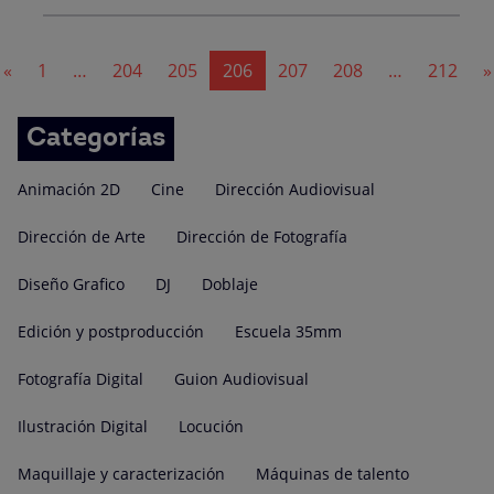
Navegación
«
1
…
204
205
206
207
208
…
212
»
de
entradas
Categorías
Animación 2D
Cine
Dirección Audiovisual
Dirección de Arte
Dirección de Fotografía
Diseño Grafico
DJ
Doblaje
Edición y postproducción
Escuela 35mm
Fotografía Digital
Guion Audiovisual
Ilustración Digital
Locución
Maquillaje y caracterización
Máquinas de talento