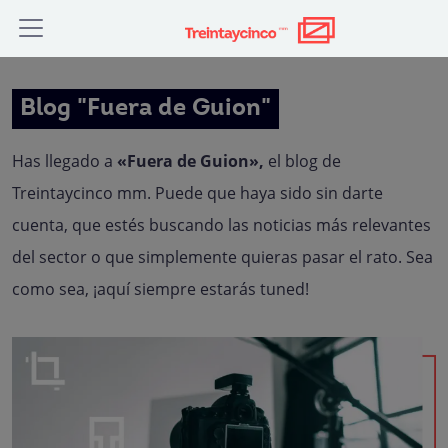
Blog "Fuera de Guion"
Has llegado a
«Fuera de Guion»,
el blog de
Treintaycinco mm. Puede que haya sido sin darte
cuenta, que estés buscando las noticias más relevantes
del sector o que simplemente quieras pasar el rato. Sea
como sea, ¡aquí siempre estarás tuned!