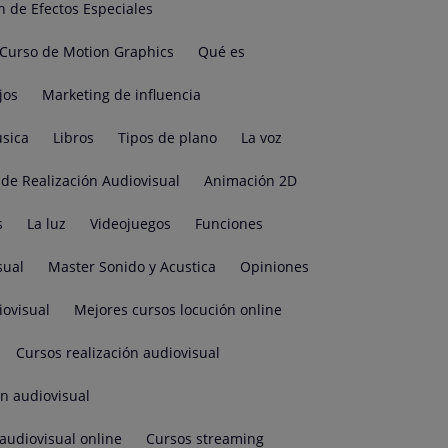
n de Efectos Especiales
Curso de Motion Graphics
Qué es
jos
Marketing de influencia
sica
Libros
Tipos de plano
La voz
de Realización Audiovisual
Animación 2D
s
La luz
Videojuegos
Funciones
sual
Master Sonido y Acustica
Opiniones
iovisual
Mejores cursos locución online
Cursos realización audiovisual
ón audiovisual
audiovisual online
Cursos streaming