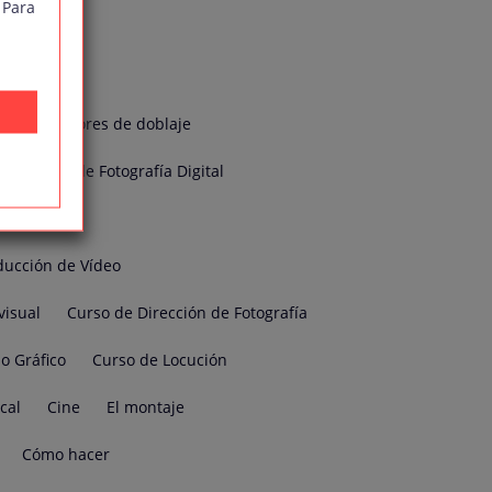
 Para
sual
Actores de doblaje
l
Curso de Fotografía Digital
do
ducción de Vídeo
visual
Curso de Dirección de Fotografía
o Gráfico
Curso de Locución
cal
Cine
El montaje
Cómo hacer