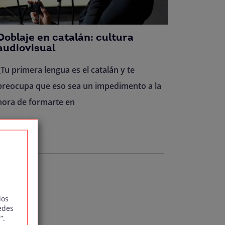
Doblaje en catalán: cultura
audiovisual
¿Tu primera lengua es el catalán y te
preocupa que eso sea un impedimento a la
hora de formarte en
Leer más
dos
edes
”.