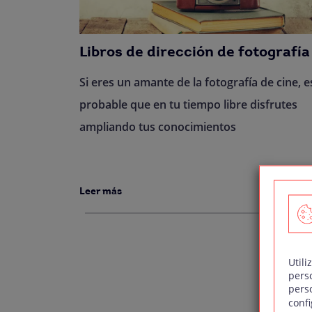
Libros de dirección de fotografía
Si eres un amante de la fotografía de cine, e
probable que en tu tiempo libre disfrutes
ampliando tus conocimientos
Leer más
Utili
pers
pers
Navegación
confi