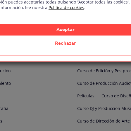
ién puedes aceptarlas todas pulsando “Aceptar todas las cookies”.
información, lee nuestra
Política de cookies
.
Etiquetas
Aceptar
l
Dirección de Arte
Curso de Dirección Audiovi
Rechazar
J
Doblaje
Curso de Guion Audiovisua
Fotografía Digital
Curso de Técnico/a de Soni
cución
Curso de Edición y Postpro
alento
Curso de Producción Audio
Películas
Curso de Diseñ
rafía
Curso DJ y Producción Musi
cs
Curso de Dirección de Arte