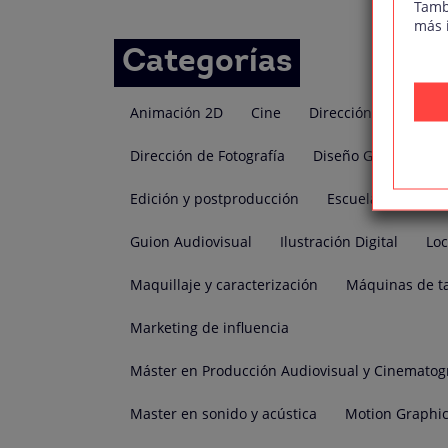
de
Tamb
más 
entradas
Categorías
Animación 2D
Cine
Dirección Audiovisua
Dirección de Fotografía
Diseño Grafico
D
Edición y postproducción
Escuela 35mm
Guion Audiovisual
Ilustración Digital
Lo
Maquillaje y caracterización
Máquinas de t
Marketing de influencia
Máster en Producción Audiovisual y Cinematog
Master en sonido y acústica
Motion Graphi