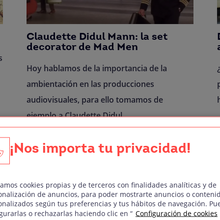
Claudette Didul Mann: la set
decorator de Mad Men
s
Hoy hablamos de la importancia de la
ambientación en las producciones
audiovisuales, para ello tomamos de
ejemplo a Claudette Didul,
Leer más
¡Nos importa tu privacidad!
zamos cookies propias y de terceros con finalidades analíticas y de
onalización de anuncios, para poder mostrarte anuncios o conteni
onalizados según tus preferencias y tus hábitos de navegación. Pu
«
1
…
193
194
195
196
197
…
212
»
gurarlas o rechazarlas haciendo clic en “
Configuración de cookies