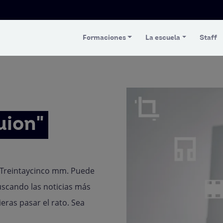
Formaciones
La escuela
Staff
uion"
 Treintaycinco mm. Puede
uscando las noticias más
eras pasar el rato. Sea