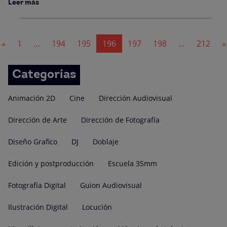
Leer más
Navegación
«
1
…
194
195
196
197
198
…
212
»
de
entradas
Categorías
Animación 2D
Cine
Dirección Audiovisual
Dirección de Arte
Dirección de Fotografía
Diseño Grafico
DJ
Doblaje
Edición y postproducción
Escuela 35mm
Fotografía Digital
Guion Audiovisual
Ilustración Digital
Locución