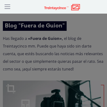
Blog "Fuera de Guion"
Has llegado a
«Fuera de Guion»,
el blog de
Treintaycinco mm. Puede que haya sido sin darte
cuenta, que estés buscando las noticias más relevantes
del sector o que simplemente quieras pasar el rato. Sea
como sea, ¡aquí siempre estarás tuned!