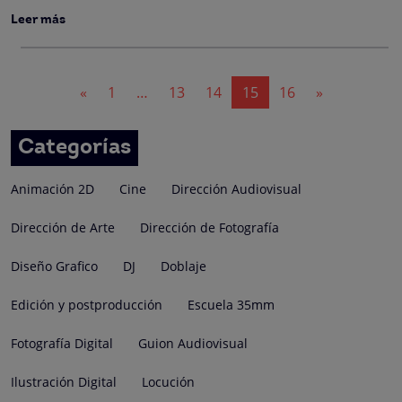
Leer más
Navegación
«
1
…
13
14
15
16
»
de
entradas
Categorías
Animación 2D
Cine
Dirección Audiovisual
Dirección de Arte
Dirección de Fotografía
Diseño Grafico
DJ
Doblaje
Edición y postproducción
Escuela 35mm
Fotografía Digital
Guion Audiovisual
Ilustración Digital
Locución