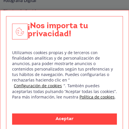
Fotografía Digital
Técnico de Sonido
Edición y Postproducción de Vídeo
¡Nos importa tu
privacidad!
Nuestros sellos de calidad
Utilizamos cookies propias y de terceros con
finalidades analíticas y de personalización de
anuncios, para poder mostrarte anuncios o
contenidos personalizados según tus preferencias y
Síguenos en Redes Sociales
tus hábitos de navegación. Puedes configurarlas o
rechazarlas haciendo clic en “
Configuración de cookies
”. También puedes
aceptarlas todas pulsando “Aceptar todas las cookies”.
Para más información, lee nuestra
Política de cookies
.
Política de privacidad
Política de cookies
Aviso legal
Mapa del sitio
Treintaycinco PT
mm
Copyright © Treintaycinco
2026
Aceptar