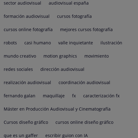
sector audiovisual
audiovisual españa
formación audiovisual
cursos fotografía
cursos online fotografía
mejores cursos fotografía
robots
casi humano
valle inquietante
ilustración
mundo creativo
motion graphics
movimiento
redes sociales
dirección audiovisual
realización audiovisual
coordinación audiovisual
fernando galan
maquillaje
fx
caracterización fx
Máster en Producción Audiovisual y Cinematografía
Cursos diseño gráfico
cursos online diseño gráfico
que es un gaffer
escribir guion con IA