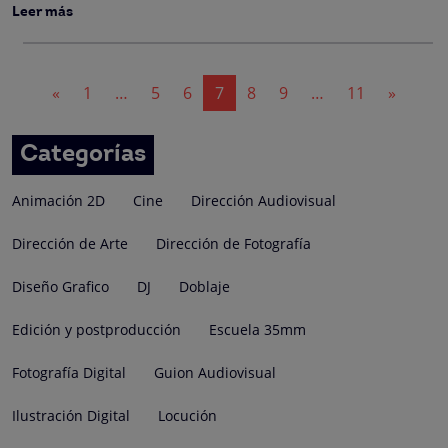
Leer más
Navegación
«
1
…
5
6
7
8
9
…
11
»
de
entradas
Categorías
Animación 2D
Cine
Dirección Audiovisual
Dirección de Arte
Dirección de Fotografía
Diseño Grafico
DJ
Doblaje
Edición y postproducción
Escuela 35mm
Fotografía Digital
Guion Audiovisual
Ilustración Digital
Locución