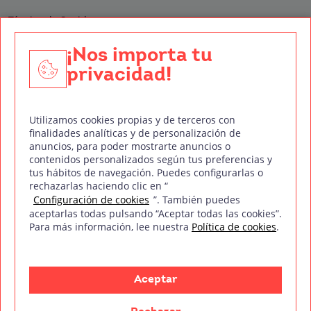
Técnico de Sonido
Edición y Postproducción de Vídeo
¡Nos importa tu
privacidad!
Nuestros sellos de calidad
Utilizamos cookies propias y de terceros con
finalidades analíticas y de personalización de
anuncios, para poder mostrarte anuncios o
contenidos personalizados según tus preferencias y
Síguenos en Redes Sociales
tus hábitos de navegación. Puedes configurarlas o
rechazarlas haciendo clic en “
Configuración de cookies
”. También puedes
aceptarlas todas pulsando “Aceptar todas las cookies”.
Para más información, lee nuestra
Política de cookies
.
Política de privacidad
Política de cookies
Aviso legal
Mapa del sitio
Treintaycinco PT
mm
Copyright © Treintaycinco
2026
Aceptar