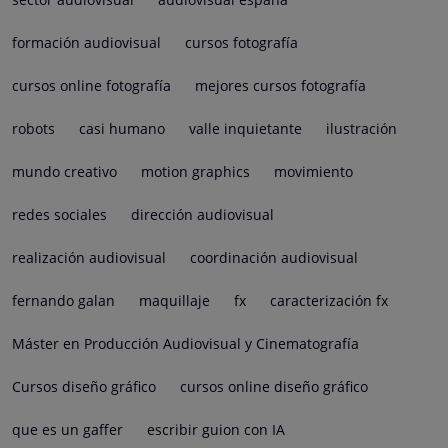
formación audiovisual
cursos fotografía
cursos online fotografía
mejores cursos fotografía
robots
casi humano
valle inquietante
ilustración
mundo creativo
motion graphics
movimiento
redes sociales
dirección audiovisual
realización audiovisual
coordinación audiovisual
fernando galan
maquillaje
fx
caracterización fx
Máster en Producción Audiovisual y Cinematografía
Cursos diseño gráfico
cursos online diseño gráfico
que es un gaffer
escribir guion con IA